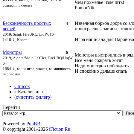
Чем похмелье излечить!
ссылки, похмелье
PomorNik
Бесконечность простых
Извечная борьба добра со зл
4
вещей
проиграешь - зависит только 
2019, Saint, FireURQ/UrqW, 16+
Игра написана для Паровозик
1418 ⇓
, Квест
Монстры
6
Монстры выстроились в ряд
2019, Ajenta/Viola Le'Cler, FireURQ/UrqW,
Все меня сожрать хотят
6+
Надо монстров побеждать
1684 ⇓
, мини-игра, ужасы, мимишность,
И спокойно дальше спать
паровозик
Список
» Каталог игр
(
очистить фильтр
)
Перейти
Powered by
PunBB
© copyright 2001–2026
iFiction.Ru