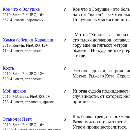
Кое-что о Золушке
Кое что о Золушке - это бол
?
на этот "вагон" я захотел и
2019, Saint, FireURQ, 16+
Получилось у меня или нет -
657 ⇓
, сказка, паровозик
"Мотор "Хонды" заглох на п
Хамса бабушки Карашаш
сто тысяч долларов, оставал
?
гору еще на пятьсот метров.
2019, Korwin, FireURQ, 12+
обаяния. Но куда деть скутер
714 ⇓
, квест, паровозик
к игре.
Кость
?
Это последняя игра трилоги
2019, Saint, FireURQ, 12+
Мэтью, Рыжего Кота, Серого 
520 ⇓
, квест, паровозик
Мой дракон
Иногда судьба подкидывает 
?
случайности, от которых не
2019, MAlishka, FireURQ, 6+
принцессы.
763 ⇓
, квест, паравозик, дракон
Как башка трещит с похмель
Этанол и Петя
5
Разве можно столько пить?
2019, Saint, FireURQ, 16+
Утром проще застрелиться,
45339 ⇓
, квест, паровозик, скрытые