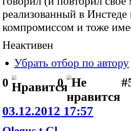
говорил (и повторил своё 
реализованный в Инстеде 
компромиссом и тоже име
Неактивен
Убрать отбор по автору
#
0
0
03.12.2012 17:57
Olegus t.Gl.