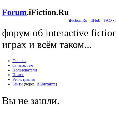
Forum
.
iFiction.Ru
iFiction.Ru
·
ifHub
·
FAQ
·
форум об interactive fict
играх и всём таком...
Главная
Список тем
Пользователи
Поиск
Регистрация
Зайти
(через:
ВКонтакте
)
Вы не зашли.