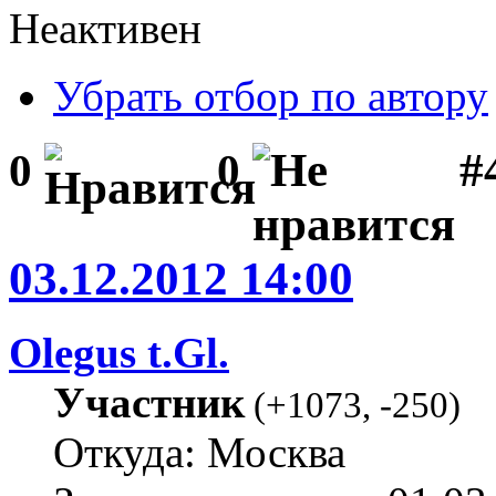
Неактивен
Убрать отбор по автору
#
0
0
03.12.2012 14:00
Olegus t.Gl.
Участник
(
+1073
,
-250
)
Откуда: Москва