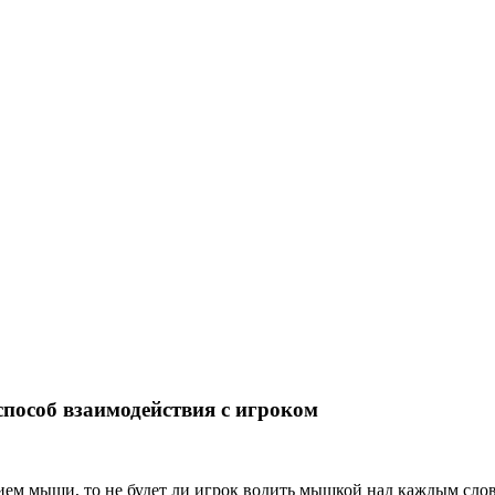
способ взаимодействия с игроком
нием мыши, то не будет ли игрок водить мышкой над каждым слов