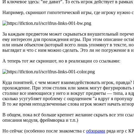
И ключевое здесь: "не давит". То есть игрок действует в рамках
Например, скриншот гипотетической игры, где игроку нужно с
За каждым предметом может скрываться внушительный перечень 
ему интересен для прохождения игры. При этом описание остаё
или иным объектом (который всего лишь упомянут в тексте, но 
выглядит и что с ним можно сделать. Это ли не погружение в и
А теперь тот же скриншот, но в реализации со ссылками:
Куда понятней, с чем может взаимодействовать игрок, правда? Н
прохождение. При этом столик или замок могут фигурировать п
столике все имеющиеся у него и вокруг предметы — типа, а вд
сколько усугубляет проблему с ощущением "а вдруг я пропущу ч
В то же время неподсвеченные слова игрок может начать игнор
В общем, пока всё больше крепнет желание скрыть все эти сс
описания модуля, фреймворка и т.п.)
Но сейчас (особенно после знакомства с
обзорами
ряда игр с КР