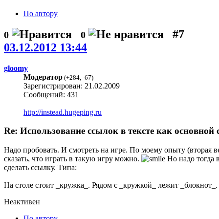
По автору
#7
0
0
03.12.2012 13:44
gloomy
Модератор
(
+284
,
-67
)
Зарегистрирован: 21.02.2009
Сообщений: 431
http://instead.hugeping.ru
Re: Использование ссылок в тексте как основной 
Надо пробовать. И смотреть на игре. По моему опыту (вторая в
сказать, что играть в такую игру можно.
Но надо тогда в
сделать ссылку. Типа:
На столе стоит _кружка_. Рядом с _кружкой_ лежит _блокнот_.
Неактивен
По автору