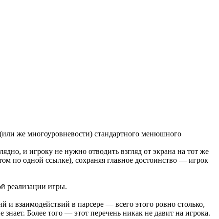
и (или же многоуровневости) стандартного менюшного
дно, и игроку не нужно отводить взгляд от экрана на тот же
том по одной ссылке), сохраняя главное достоинство — игрок
ой реализации игры.
й и взаимодействий в парсере — всего этого ровно столько,
е знает. Более того — этот перечень никак не давит на игрока.