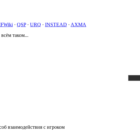
IFWiki
·
QSP
·
URQ
·
INSTEAD
·
AXMA
 всём таком...
соб взаимодействия с игроком