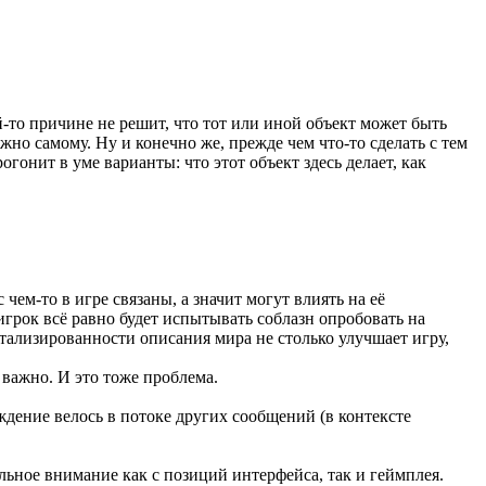
й-то причине не решит, что тот или иной объект может быть
но самому. Ну и конечно же, прежде чем что-то сделать с тем
гонит в уме варианты: что этот объект здесь делает, как
чем-то в игре связаны, а значит могут влиять на её
грок всё равно будет испытывать соблазн опробовать на
тализированности описания мира не столько улучшает игру,
 важно. И это тоже проблема.
уждение велось в потоке других сообщений (в контексте
льное внимание как с позиций интерфейса, так и геймплея.