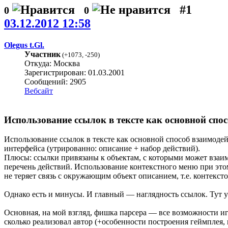
#1
0
0
03.12.2012 12:58
Olegus t.Gl.
Участник
(
+1073
,
-250
)
Откуда: Москва
Зарегистрирован: 01.03.2001
Сообщений: 2905
Вебсайт
Использование ссылок в тексте как основной спо
Использование ссылок в тексте как основной способ взаимоде
интерфейса (утрированно: описание + набор действий).
Плюсы: ссылки привязаны к объектам, с которыми может взаимо
перечень действий. Использование контекстного меню при это
не теряет связь с окружающим объект описанием, т.е. контексто
Однако есть и минусы. И главный — наглядность ссылок. Тут 
Основная, на мой взгляд, фишка парсера — все возможности иг
сколько реализовал автор (+особенности построения геймплея, н