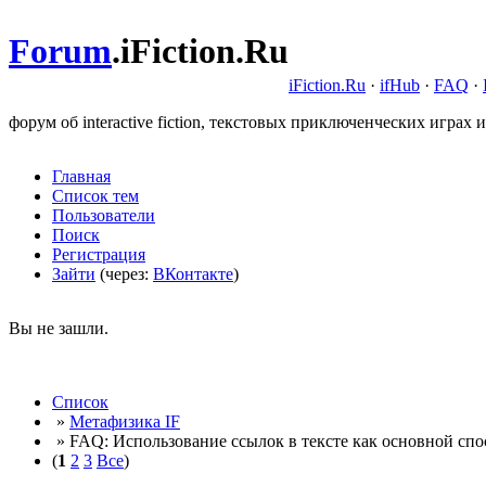
Forum
.
iFiction.Ru
iFiction.Ru
·
ifHub
·
FAQ
·
форум об interactive fiction, текстовых приключенческих играх и
Главная
Список тем
Пользователи
Поиск
Регистрация
Зайти
(через:
ВКонтакте
)
Вы не зашли.
Список
»
Метафизика IF
» FAQ: Использование ссылок в тексте как основной спо
(
1
2
3
Все
)