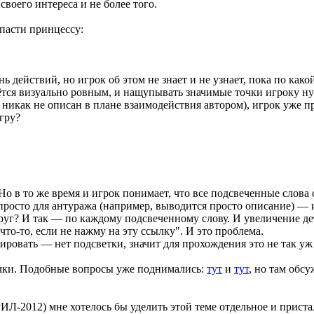
 своего интереса и не более того.
пасти принцессу:
действий, но игрок об этом не знает и не узнает, пока по како
тся визуально ровным, и нащупывать значимые точки игроку нуж
никак не описан в плане взаимодействия автором), игрок уже про
гру?
о в то же время и игрок понимает, что все подсвеченные слова с 
росто для антуража (например, выводится просто описание) — и
руг? И так — по каждому подсвеченному слову. И увеличение де
то-то, если не нажму на эту ссылку". И это проблема.
ировать — нет подсветки, значит для прохождения это не так уж
ылки. Подобные вопросы уже поднимались:
тут
и
тут
, но там обс
ИЛ-2012) мне хотелось бы уделить этой теме отдельное и приста