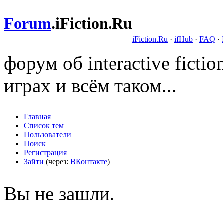
Forum
.
iFiction.Ru
iFiction.Ru
·
ifHub
·
FAQ
·
форум об interactive fict
играх и всём таком...
Главная
Список тем
Пользователи
Поиск
Регистрация
Зайти
(через:
ВКонтакте
)
Вы не зашли.