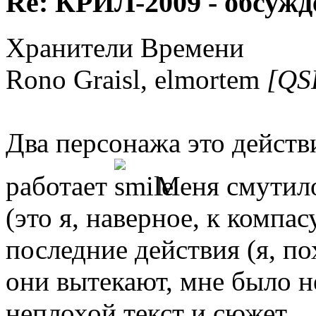
Re: КРИЛ-2009 - обсужд
Хранители Времени
Rono Graisl, elmortem
[QS
Два персонажа это действ
работает
Меня смутило
(это я, наверное, к комп
последние действия (я, по
они вытекают, мне было не
неплохой текст и сюжет.