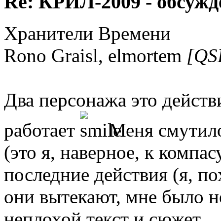
Re: КРИЛ-2009 - обсужд
Хранители Времени
Rono Graisl, elmortem
[QS
Два персонажа это действ
работает
Меня смутило
(это я, наверное, к комп
последние действия (я, по
они вытекают, мне было не
неплохой текст и сюжет.