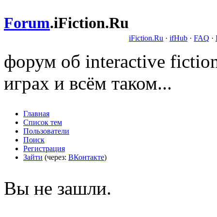
Forum
.
iFiction.Ru
iFiction.Ru
·
ifHub
·
FAQ
·
форум об interactive fict
играх и всём таком...
Главная
Список тем
Пользователи
Поиск
Регистрация
Зайти
(через:
ВКонтакте
)
Вы не зашли.