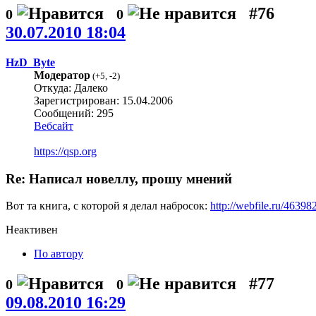
#76
0
0
30.07.2010 18:04
HzD_Byte
Модератор
(
+5
,
-2
)
Откуда: Далеко
Зарегистрирован: 15.04.2006
Сообщений: 295
Вебсайт
https://qsp.org
Re: Написал новеллу, прошу мнений
Вот та книга, с которой я делал набросок:
http://webfile.ru/46398
Неактивен
По автору
#77
0
0
09.08.2010 16:29