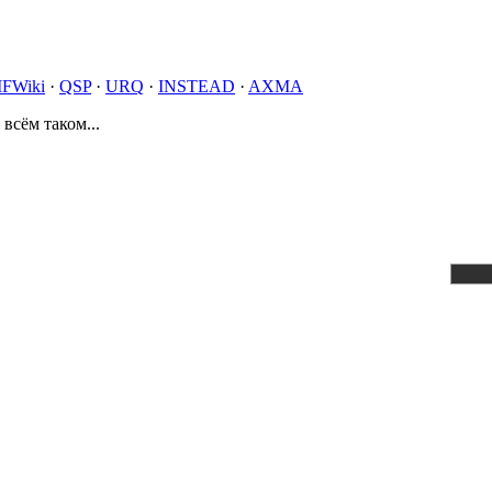
IFWiki
·
QSP
·
URQ
·
INSTEAD
·
AXMA
 всём таком...