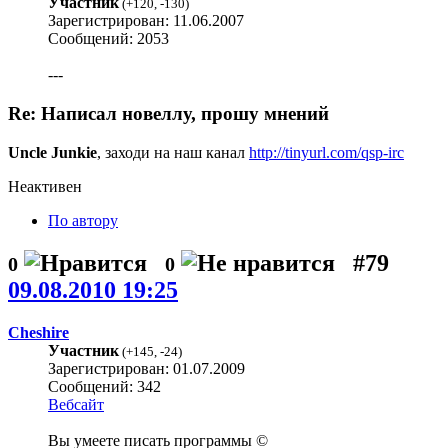
Участник
(
+120
,
-130
)
Зарегистрирован: 11.06.2007
Сообщений: 2053
---
Re: Написал новеллу, прошу мнений
Uncle Junkie
, заходи на наш канал
http://tinyurl.com/qsp-irc
Неактивен
По автору
#79
0
0
09.08.2010 19:25
Cheshire
Участник
(
+145
,
-24
)
Зарегистрирован: 01.07.2009
Сообщений: 342
Вебсайт
Вы умеете писать программы ©