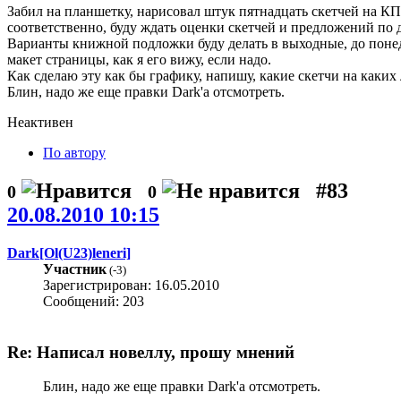
Забил на планшетку, нарисовал штук пятнадцать скетчей на КПК
соответственно, буду ждать оценки скетчей и предложений по
Варианты книжной подложки буду делать в выходные, до понед
макет страницы, как я его вижу, если надо.
Как сделаю эту как бы графику, напишу, какие скетчи на каких
Блин, надо же еще правки Dark'а отсмотреть.
Неактивен
По автору
#83
0
0
20.08.2010 10:15
Dark[Ol(U23)leneri]
Участник
(
-3
)
Зарегистрирован: 16.05.2010
Сообщений: 203
Re: Написал новеллу, прошу мнений
Блин, надо же еще правки Dark'а отсмотреть.