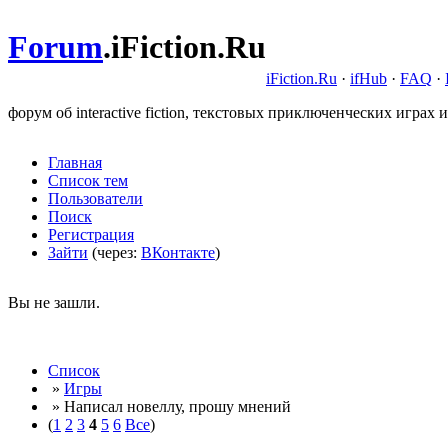
Forum
.
iFiction.Ru
iFiction.Ru
·
ifHub
·
FAQ
·
форум об interactive fiction, текстовых приключенческих играх и
Главная
Список тем
Пользователи
Поиск
Регистрация
Зайти
(через:
ВКонтакте
)
Вы не зашли.
Список
»
Игры
» Написал новеллу, прошу мнений
(
1
2
3
4
5
6
Все
)