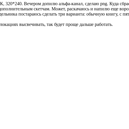
, 320*240. Вечером допилю альфа-канал, сделаю png. Куда сбрас
 дополнительным скетчам. Может, раскачаюсь и напилю еще воро
ельника постараюсь сделать три варианта: обычную книгу, с пя
 локациях высвечивать, так будет проще дальше работать.