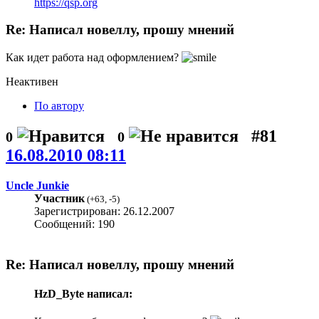
https://qsp.org
Re: Написал новеллу, прошу мнений
Как идет работа над оформлением?
Неактивен
По автору
#81
0
0
16.08.2010 08:11
Uncle Junkie
Участник
(
+63
,
-5
)
Зарегистрирован: 26.12.2007
Сообщений: 190
Re: Написал новеллу, прошу мнений
HzD_Byte написал: