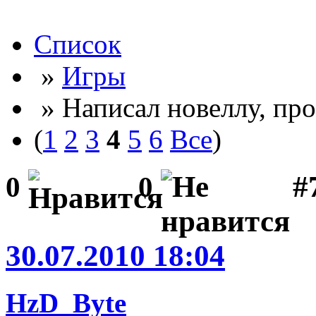
Список
»
Игры
» Написал новеллу, пр
(
1
2
3
4
5
6
Все
)
#7
0
0
30.07.2010 18:04
HzD_Byte