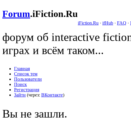
Forum
.
iFiction.Ru
iFiction.Ru
·
ifHub
·
FAQ
·
форум об interactive fict
играх и всём таком...
Главная
Список тем
Пользователи
Поиск
Регистрация
Зайти
(через:
ВКонтакте
)
Вы не зашли.