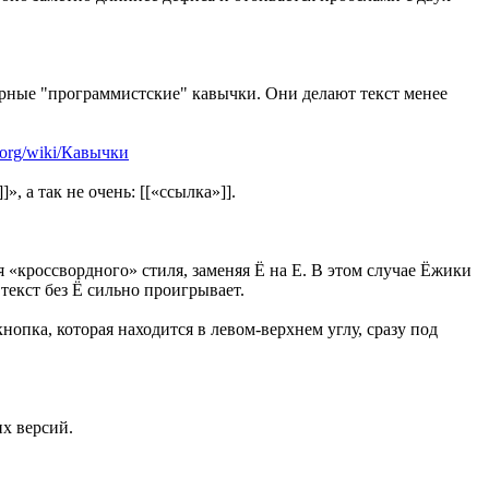
парные "программистские" кавычки. Они делают текст менее
a.org/wiki/Кавычки
 а так не очень: [[«ссылка»]].
я «кроссвордного» стиля, заменяя Ё на Е. В этом случае Ёжики
текст без Ё сильно проигрывает.
кнопка, которая находится в левом-верхнем углу, сразу под
их версий.