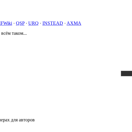
IFWiki
·
QSP
·
URQ
·
INSTEAD
·
AXMA
 всём таком...
ерах для авторов