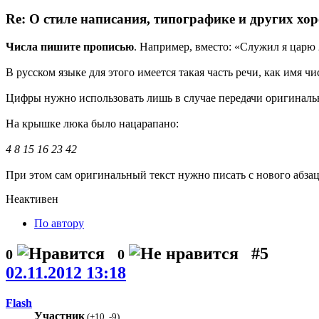
Re: О стиле написания, типографике и других хо
Числа пишите прописью
. Например, вместо: «Служил я царю 2
В русском языке для этого имеется такая часть речи, как имя ч
Цифры нужно использовать лишь в случае передачи оригиналь
На крышке люка было нацарапано:
4 8 15 16 23 42
При этом сам оригинальный текст нужно писать с нового абзац
Неактивен
По автору
#5
0
0
02.11.2012 13:18
Flash
Участник
(
+10
,
-9
)