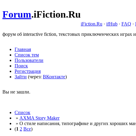
Forum
.
iFiction.Ru
iFiction.Ru
·
ifHub
·
FAQ
·
форум об interactive fiction, текстовых приключенческих играх и
Главная
Список тем
Пользователи
Поиск
Регистрация
Зайти
(через:
ВКонтакте
)
Вы не зашли.
Список
»
AXMA Story Maker
» О стиле написания, типографике и других хороших ман
(
1
2
Все
)