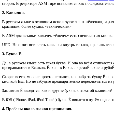
сторон. В редакторе ASM тире вставляется как последовательно
2. Кавычки.
В русском языке в основном используются т. н. «ёлочки», а д
красивым, более сухим, «техническим».
В ASM для вставки кавычек-«ёлочек» есть специальная кнопка.
UPD. Не стоит вставлять кавычки внутрь ссылок, правильнее об
3. Буква Ё.
Да, в русском языке есть такая буква. И она во всём отличаетс
превращаются в Ежиков, Ёлки – в Елки, а кремлЁвские и рублЁ
Скорее всего, многие просто не знают, как набрать букву Ё на 
кнопкой Esc. Но не забудьте предварительно переключиться на 
Заглавная Ё вводится, как и другие буквы, с зажатой клавишей S
В iOS (iPhone, iPad, iPod Touch) буква Ё вводится путём недол
4. Пробелы около знаков препинания.