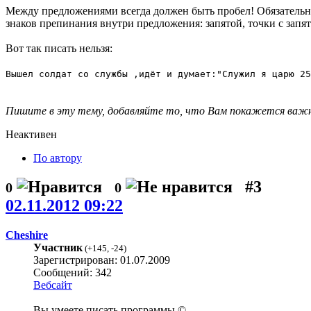
Между предложениями всегда должен быть пробел! Обязательно 
знаков препинания внутри предложения: запятой, точки с запя
Вот так писать нельзя:
Вышел солдат со службы ,идёт и думает:"Служил я царю 25
Пишите в эту тему, добавляйте то, что Вам покажется важ
Неактивен
По автору
#3
0
0
02.11.2012 09:22
Cheshire
Участник
(
+145
,
-24
)
Зарегистрирован: 01.07.2009
Сообщений: 342
Вебсайт
Вы умеете писать программы ©