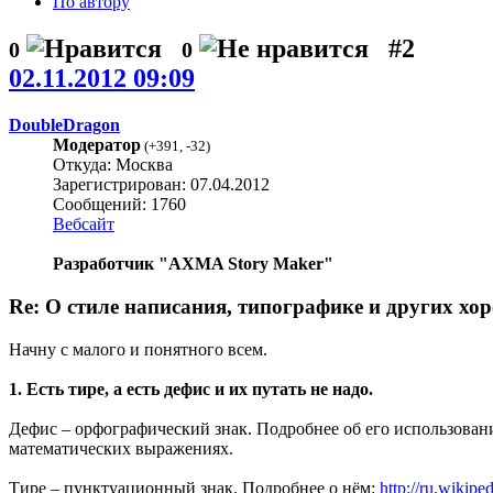
По автору
#2
0
0
02.11.2012 09:09
DoubleDragon
Модератор
(
+391
,
-32
)
Откуда: Москва
Зарегистрирован: 07.04.2012
Сообщений: 1760
Вебсайт
Разработчик "AXMA Story Maker"
Re: О стиле написания, типографике и других хо
Начну с малого и понятного всем.
1. Есть тире, а есть дефис и их путать не надо.
Дефис – орфографический знак. Подробнее об его использован
математических выражениях.
Тире – пунктуационный знак. Подробнее о нём:
http://ru.wikipe