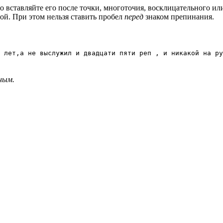
вставляйте его после точки, многоточия, восклицательного или
той. При этом нельзя ставить пробел
перед
знаком препинания.
 лет,а не выслужил и двадцати пяти реп , и никакой на ру
ным.