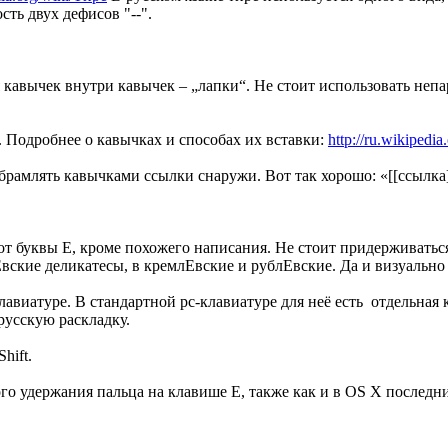
сть двух дефисов "--".
ля кавычек внутри кавычек – „лапки“. Не стоит использовать не
 Подробнее о кавычках и способах их вставки:
http://ru.wikipedi
рамлять кавычками ссылки снаружи. Вот так хорошо: «[[ссылка]]»,
я от буквы Е, кроме похожего написания. Не стоит придерживатьс
вские деликатесы, в кремлЕвские и рублЕвские. Да и визуально 
клавиатуре. В стандартной pc-клавиатуре для неё есть отдельная 
русскую раскладку.
hift.
гого удержания пальца на клавише Е, также как и в OS X последн