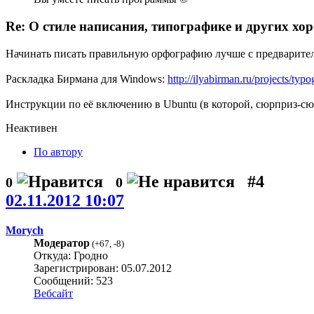
Re: О стиле написания, типографике и других хо
Начинать писать правильную орфографию лучше с предварител
Раскладка Бирмана для Windows:
http://ilyabirman.ru/projects/typ
Инструкции по её включению в Ubuntu (в которой, сюрприз-сюр
Неактивен
По автору
#4
0
0
02.11.2012 10:07
Morych
Модератор
(
+67
,
-8
)
Откуда: Гродно
Зарегистрирован: 05.07.2012
Сообщений: 523
Вебсайт