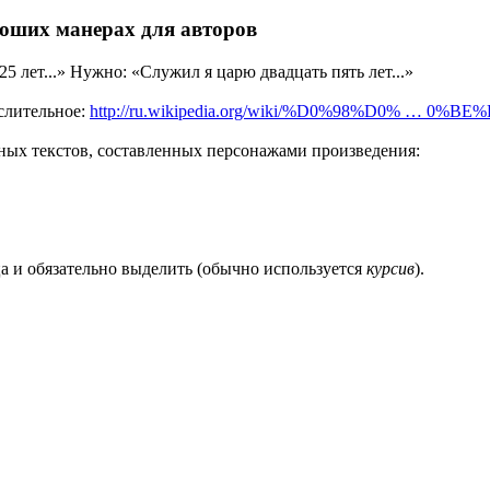
роших манерах для авторов
5 лет...» Нужно: «Служил я царю двадцать пять лет...»
ислительное:
http://ru.wikipedia.org/wiki/%D0%98%D0% … 0%B
ных текстов, составленных персонажами произведения:
а и обязательно выделить (обычно используется
курсив
).