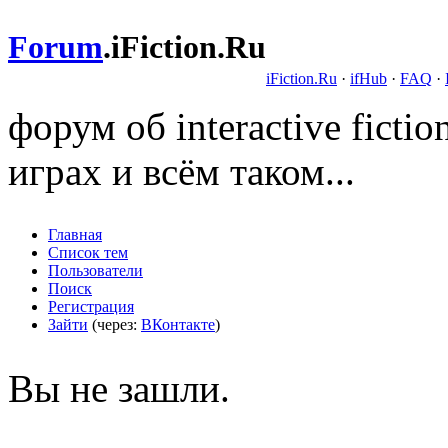
Forum
.
iFiction.Ru
iFiction.Ru
·
ifHub
·
FAQ
·
форум об interactive fict
играх и всём таком...
Главная
Список тем
Пользователи
Поиск
Регистрация
Зайти
(через:
ВКонтакте
)
Вы не зашли.