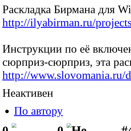
Раскладка Бирмана для W
http://ilyabirman.ru/projec
Инструкции по её включен
сюрприз-сюрприз, эта рас
http://www.slovomania.ru/d
Неактивен
По автору
#
0
0