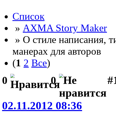
Список
»
AXMA Story Maker
» О стиле написания, 
манерах для авторов
(
1
2
Все
)
#
0
0
02.11.2012 08:36