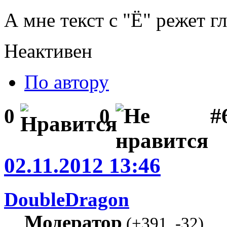
А мне текст с "Ё" режет гл
Неактивен
По автору
#
0
0
02.11.2012 13:46
DoubleDragon
Модератор
(
+391
,
-32
)