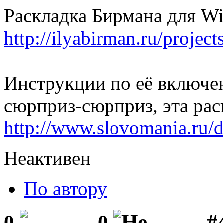
Раскладка Бирмана для W
http://ilyabirman.ru/projec
Инструкции по её включен
сюрприз-сюрприз, эта рас
http://www.slovomania.ru/d
Неактивен
По автору
#
0
0