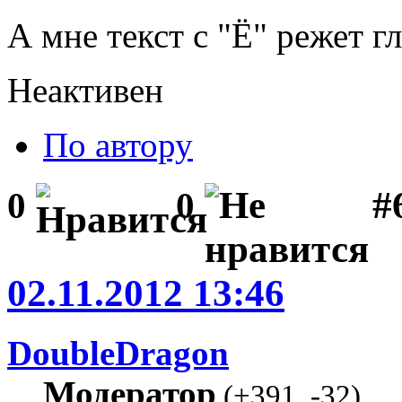
А мне текст с "Ё" режет гл
Неактивен
По автору
#
0
0
02.11.2012 13:46
DoubleDragon
Модератор
(
+391
,
-32
)