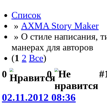
Список
»
AXMA Story Maker
» О стиле написания, 
манерах для авторов
(
1
2
Все
)
#
0
0
02.11.2012 08:36