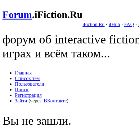
Forum
.
iFiction.Ru
iFiction.Ru
·
ifHub
·
FAQ
·
форум об interactive fict
играх и всём таком...
Главная
Список тем
Пользователи
Поиск
Регистрация
Зайти
(через:
ВКонтакте
)
Вы не зашли.