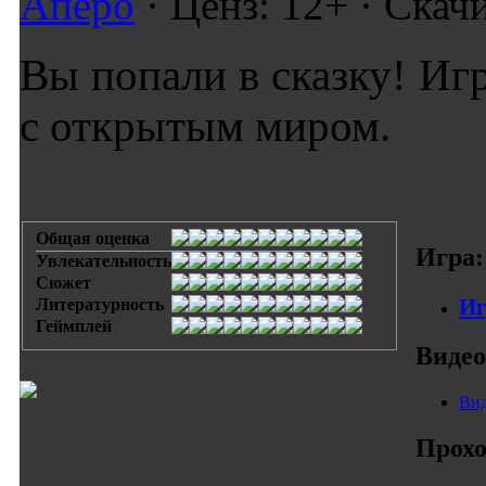
Аперо
· Ценз: 12+ · Скач
Вы попали в сказку! Игр
с открытым миром.
Общая оценка
Игра:
Увлекательность
Сюжет
Иг
Литературность
Геймплей
Видео
Вид
Прохо