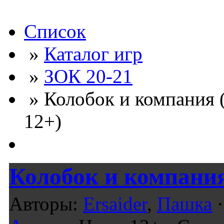
Список
»
Каталог игр
»
ЗОК 20-21
» Колобок и компания (
12+)
Колобок и компани
Авторы:
Ersaider
,
Пашка
·