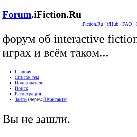
Forum
.
iFiction.Ru
iFiction.Ru
·
ifHub
·
FAQ
·
форум об interactive fict
играх и всём таком...
Главная
Список тем
Пользователи
Поиск
Регистрация
Зайти
(через:
ВКонтакте
)
Вы не зашли.