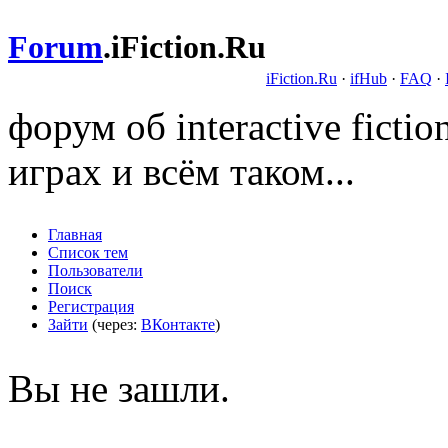
Forum
.
iFiction.Ru
iFiction.Ru
·
ifHub
·
FAQ
·
форум об interactive fict
играх и всём таком...
Главная
Список тем
Пользователи
Поиск
Регистрация
Зайти
(через:
ВКонтакте
)
Вы не зашли.