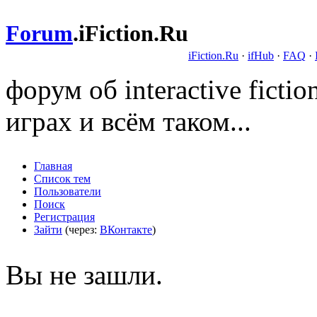
Forum
.
iFiction.Ru
iFiction.Ru
·
ifHub
·
FAQ
·
форум об interactive fict
играх и всём таком...
Главная
Список тем
Пользователи
Поиск
Регистрация
Зайти
(через:
ВКонтакте
)
Вы не зашли.