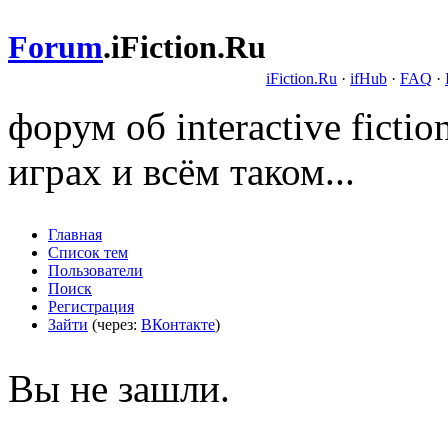
Forum
.
iFiction.Ru
iFiction.Ru
·
ifHub
·
FAQ
·
форум об interactive fict
играх и всём таком...
Главная
Список тем
Пользователи
Поиск
Регистрация
Зайти
(через:
ВКонтакте
)
Вы не зашли.