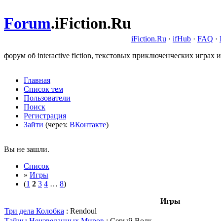
Forum
.
iFiction.Ru
iFiction.Ru
·
ifHub
·
FAQ
·
форум об interactive fiction, текстовых приключенческих играх и
Главная
Список тем
Пользователи
Поиск
Регистрация
Зайти
(через:
ВКонтакте
)
Вы не зашли.
Список
»
Игры
(
1
2
3
4
…
8
)
Игры
Три дела Колобка
: Rendoul
Тайны Неизведанных Миров
: Серый Волк