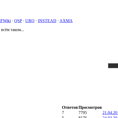
IFWiki
·
QSP
·
URQ
·
INSTEAD
·
AXMA
 всём таком...
Ответов
Просмотров
7
7795
21.04.20
5
8176
24.03.20