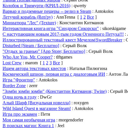
Колобок и Тримурти (КРИЛ-2016)
: qwerty
Варвар и подземные пещеры -- релиз в Steam
: Antokolos
Летучий корабль (Ren'py)
: AnnTenna
[
1
2
Все
]
Миниатюра "Лес" (Texture)
: Константин Китманов
Интерактивная книга-игра "Синдром Сикорски"
: sikorskigame
С наступающим новым 2017-тым годом Огненного Петуха!!!
:
Иллюстрированный текстовый квест Мечелом\SwordBreaker
: 
Disturbed [Steam / Бесплатно]
: Серый Волк
"Отдых за гранью" [App Store; Бесплатно]
: Серый Волк
Who Are You, Mr. Cooper?
: tlftgames
Lost Crew
: marom
[
1
2
3
Все
]
Ищем автора текстовых квестов
: Наталья Пилюгина
Космический шпион, первая игра с диалоговым ИИ
: Антон Л
Игра "Фронтир"
: Antokolos
Border Zone
: zerrr
"Зомби зомби зомби" (Константин Китманов; Twine)
: Серый В
Одна ночь в году
: DwGr
Алый Шарф [Визуальная новелла]
: roxygen
Wild Island Quest в магазине Steam!
: Antokolos
Игра про экзамен
: Петя
Моя самая необычная игра
: morgendorfer
В поисках магии: Книга 1
: Jeel