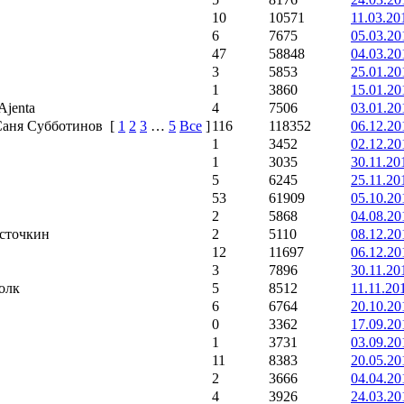
10
10571
11.03.20
6
7675
05.03.20
47
58848
04.03.20
3
5853
25.01.20
1
3860
15.01.20
 Ajenta
4
7506
03.01.20
Саня Субботинов
[
1
2
3
…
5
Все
]
116
118352
06.12.20
1
3452
02.12.20
1
3035
30.11.20
5
6245
25.11.20
53
61909
05.10.20
2
5868
04.08.20
асточкин
2
5110
08.12.20
12
11697
06.12.20
3
7896
30.11.20
олк
5
8512
11.11.20
6
6764
20.10.20
0
3362
17.09.20
1
3731
03.09.20
11
8383
20.05.20
2
3666
04.04.20
4
3926
24.03.20