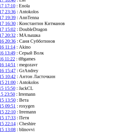
17 17:10
: Enola
17 23:36
: Antokolos
17 19:39
: AnnTenna
17 16:30
: Константин Китманов
17 15:02
: DoubleDragon
17 20:32
: МАлышка
16 20:36
: Саня Субботинов
16 11:14
: Akino
16 13:49
: Серый Волк
16 11:22
: tlftgames
16 14:51
: megozavr
16 15:47
: GrAndrey
15 10:42
: Антон Ласточкин
15 21:00
: Antokolos
15 15:50
: JackCL
15 23:50
: Irremann
15 13:50
: Вета
15 09:51
: roxygen
15 22:10
: Irremann
15 17:33
: Петя
15 22:14
: Cheshire
15 13:08
: blinovvi