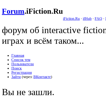
Forum
.
iFiction.Ru
iFiction.Ru
·
ifHub
·
FAQ
·
форум об interactive fict
играх и всём таком...
Главная
Список тем
Пользователи
Поиск
Регистрация
Зайти
(через:
ВКонтакте
)
Вы не зашли.