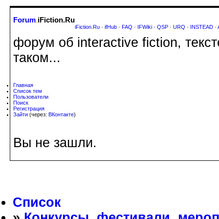
Forum
.
iFiction.Ru
iFiction.Ru
·
ifHub
·
FAQ
·
IFWiki
·
QSP
·
URQ
·
INSTEAD
·
форум об interactive fiction, те
таком...
Главная
Список тем
Пользователи
Поиск
Регистрация
Зайти
(через:
ВКонтакте
)
Вы не зашли.
Список
»
Конкурсы, фестивали, меро