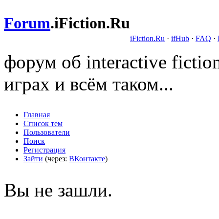
Forum
.
iFiction.Ru
iFiction.Ru
·
ifHub
·
FAQ
·
форум об interactive fict
играх и всём таком...
Главная
Список тем
Пользователи
Поиск
Регистрация
Зайти
(через:
ВКонтакте
)
Вы не зашли.