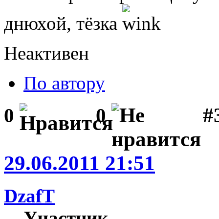
днюхой, тёзка
Неактивен
По автору
#
0
0
29.06.2011 21:51
DzafT
Участник