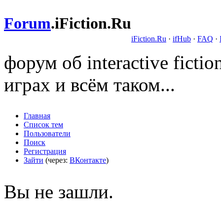
Forum
.
iFiction.Ru
iFiction.Ru
·
ifHub
·
FAQ
·
форум об interactive fict
играх и всём таком...
Главная
Список тем
Пользователи
Поиск
Регистрация
Зайти
(через:
ВКонтакте
)
Вы не зашли.