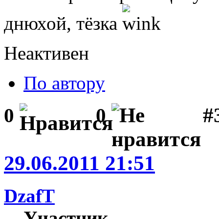
днюхой, тёзка
Неактивен
По автору
#
0
0
29.06.2011 21:51
DzafT
Участник