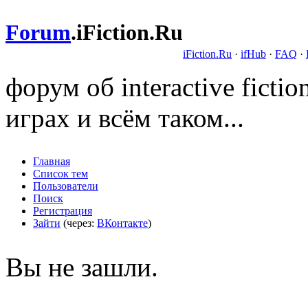
Forum
.
iFiction.Ru
iFiction.Ru
·
ifHub
·
FAQ
·
форум об interactive fict
играх и всём таком...
Главная
Список тем
Пользователи
Поиск
Регистрация
Зайти
(через:
ВКонтакте
)
Вы не зашли.