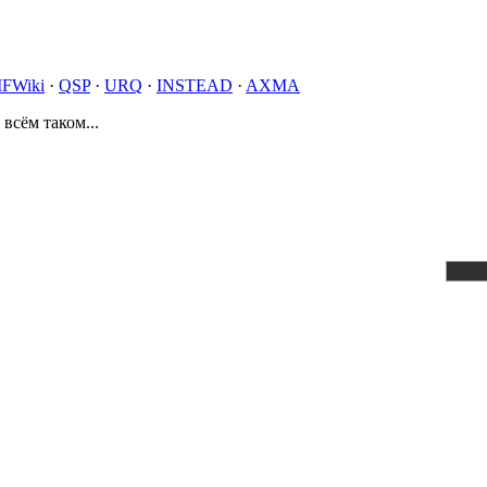
IFWiki
·
QSP
·
URQ
·
INSTEAD
·
AXMA
 всём таком...