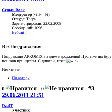
Серый Волк
Модератор
(
+1194
,
-91
)
Откуда: Тверь
Зарегистрирован: 22.02.2008
Сообщений: 1096
Вебсайт
Re: Поздравления
Поздравляю APROMIX'а з днем народження! Пусть жизнь будет
поисков принцессы. С днюхой, тёзка
Неактивен
По автору
#3
0
0
29.06.2011 21:51
DzafT
Участник