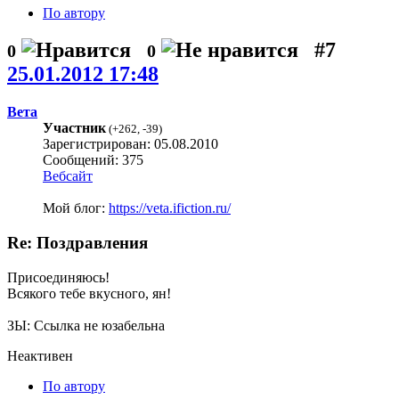
По автору
#7
0
0
25.01.2012 17:48
Вета
Участник
(
+262
,
-39
)
Зарегистрирован: 05.08.2010
Сообщений: 375
Вебсайт
Мой блог:
https://veta.ifiction.ru/
Re: Поздравления
Присоединяюсь!
Всякого тебе вкусного, ян!
ЗЫ: Ссылка не юзабельна
Неактивен
По автору