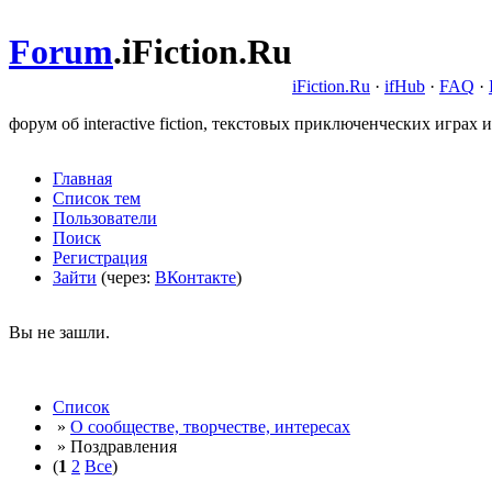
Forum
.
iFiction.Ru
iFiction.Ru
·
ifHub
·
FAQ
·
форум об interactive fiction, текстовых приключенческих играх и
Главная
Список тем
Пользователи
Поиск
Регистрация
Зайти
(через:
ВКонтакте
)
Вы не зашли.
Список
»
О сообществе, творчестве, интересах
» Поздравления
(
1
2
Все
)