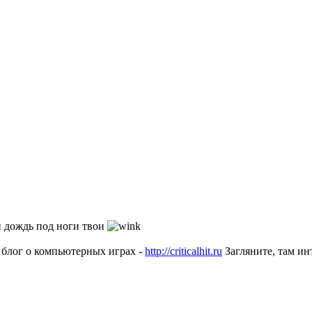
й дождь под ноги твои
й блог о компьютерных играх -
http://criticalhit.ru
Загляните, там ин