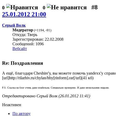
#8
0
0
25.01.2012 21:00
Серый Волк
Модератор
(
+1194
,
-91
)
Откуда: Тверь
Зарегистрирован: 22.02.2008
Сообщений: 1096
Вебсайт
Re: Поздравления
А ещё, благодаря Cheshire'у, вы можете помочь yandexx'у справ
[url]http://rilarhiv.ru/chylan/hby[rinform].rar[/url](41 кб)
P.S. Ссылка на блог очень даже юзабельна. Специально проверено. И даже несколькими людьми.
Отредактировано Серый Волк (26.01.2012 11:41)
Неактивен
По автору