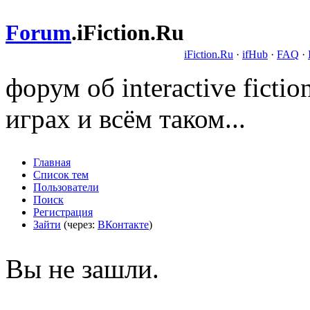
Forum
.
iFiction.Ru
iFiction.Ru
·
ifHub
·
FAQ
·
форум об interactive fict
играх и всём таком...
Главная
Список тем
Пользователи
Поиск
Регистрация
Зайти
(через:
ВКонтакте
)
Вы не зашли.