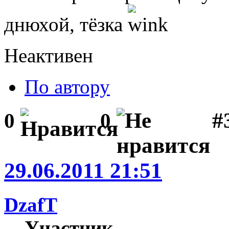
днюхой, тёзка
Неактивен
По автору
#
0
0
29.06.2011 21:51
DzafT
Участник