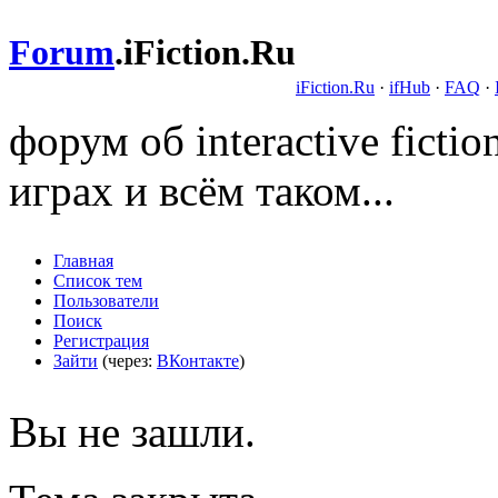
Forum
.
iFiction.Ru
iFiction.Ru
·
ifHub
·
FAQ
·
форум об interactive fict
играх и всём таком...
Главная
Список тем
Пользователи
Поиск
Регистрация
Зайти
(через:
ВКонтакте
)
Вы не зашли.