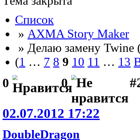
Тема закрыта
Список
»
AXMA Story Maker
» Делаю замену Twine 
(
1
…
7
8
9
10
11
…
13
В
#2
0
0
02.07.2012 17:22
DoubleDragon