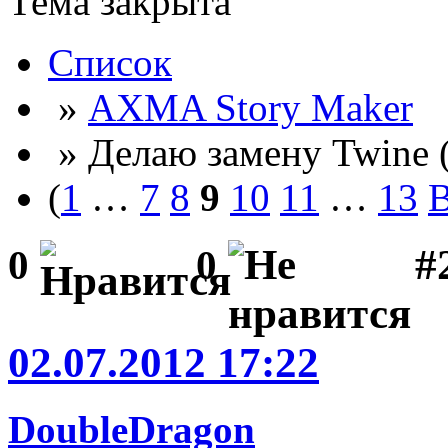
Тема закрыта
Список
»
AXMA Story Maker
» Делаю замену Twine 
(
1
…
7
8
9
10
11
…
13
В
#2
0
0
02.07.2012 17:22
DoubleDragon