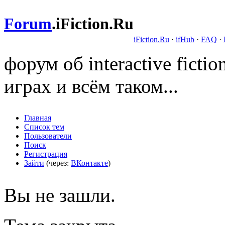
Forum
.
iFiction.Ru
iFiction.Ru
·
ifHub
·
FAQ
·
форум об interactive fict
играх и всём таком...
Главная
Список тем
Пользователи
Поиск
Регистрация
Зайти
(через:
ВКонтакте
)
Вы не зашли.