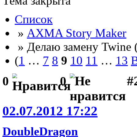
Тема закрыта
Список
»
AXMA Story Maker
» Делаю замену Twine 
(
1
…
7
8
9
10
11
…
13
В
#2
0
0
02.07.2012 17:22
DoubleDragon