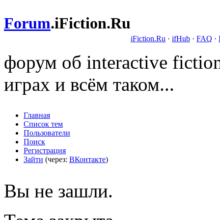
Forum
.
iFiction.Ru
iFiction.Ru
·
ifHub
·
FAQ
·
форум об interactive fict
играх и всём таком...
Главная
Список тем
Пользователи
Поиск
Регистрация
Зайти
(через:
ВКонтакте
)
Вы не зашли.