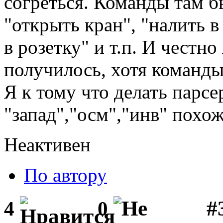
согреться. Команды там бы
"открыть кран", "налить в
в розетку" и т.п. И честно
получилось, хотя команд
Я к тому что делать парсер
"запад","осм","инв" похож
Неактивен
По автору
#3
4
0