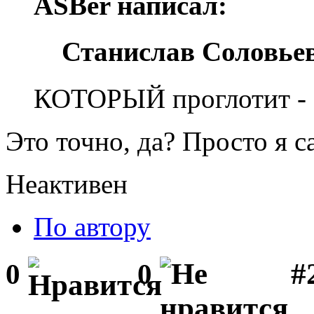
ASBer написал:
Станислав Соловьев
КОТОРЫЙ проглотит - с
Это точно, да? Просто я с
Неактивен
По автору
#2
0
0