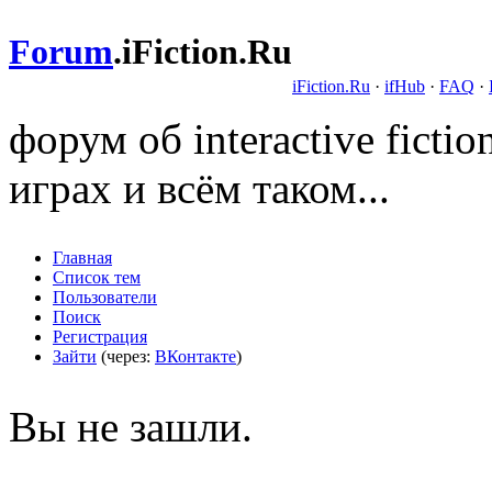
Forum
.
iFiction.Ru
iFiction.Ru
·
ifHub
·
FAQ
·
форум об interactive fict
играх и всём таком...
Главная
Список тем
Пользователи
Поиск
Регистрация
Зайти
(через:
ВКонтакте
)
Вы не зашли.