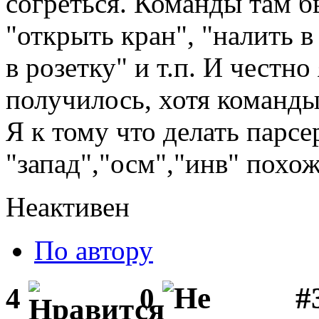
согреться. Команды там бы
"открыть кран", "налить в
в розетку" и т.п. И честно
получилось, хотя команд
Я к тому что делать парсер
"запад","осм","инв" похож
Неактивен
По автору
#3
4
0