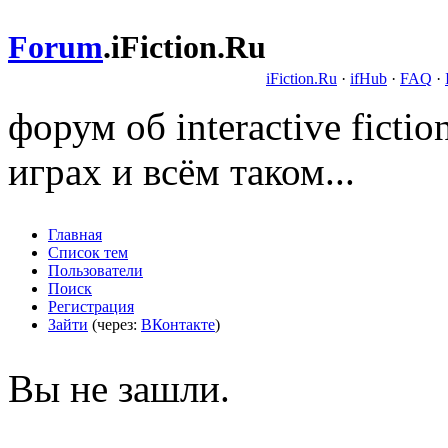
Forum
.
iFiction.Ru
iFiction.Ru
·
ifHub
·
FAQ
·
форум об interactive fict
играх и всём таком...
Главная
Список тем
Пользователи
Поиск
Регистрация
Зайти
(через:
ВКонтакте
)
Вы не зашли.