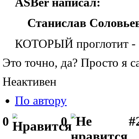
ASBer написал:
Станислав Соловьев
КОТОРЫЙ проглотит - с
Это точно, да? Просто я с
Неактивен
По автору
#2
0
0