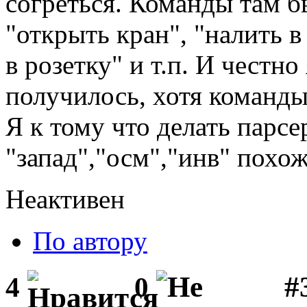
согреться. Команды там бы
"открыть кран", "налить в
в розетку" и т.п. И честно
получилось, хотя команд
Я к тому что делать парсер
"запад","осм","инв" похож
Неактивен
По автору
#3
4
0