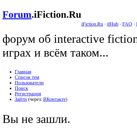
Forum
.
iFiction.Ru
iFiction.Ru
·
ifHub
·
FAQ
·
форум об interactive fict
играх и всём таком...
Главная
Список тем
Пользователи
Поиск
Регистрация
Зайти
(через:
ВКонтакте
)
Вы не зашли.