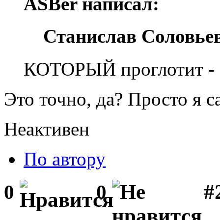
ASBer написал:
Станислав Соловьев
КОТОРЫЙ проглотит - с
Это точно, да? Просто я с
Неактивен
По автору
#2
0
0