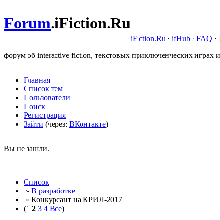
Forum
.
iFiction.Ru
iFiction.Ru
·
ifHub
·
FAQ
·
форум об interactive fiction, текстовых приключенческих играх и
Главная
Список тем
Пользователи
Поиск
Регистрация
Зайти
(через:
ВКонтакте
)
Вы не зашли.
Список
»
В разработке
» Конкурсант на КРИЛ-2017
(
1
2
3
4
Все
)