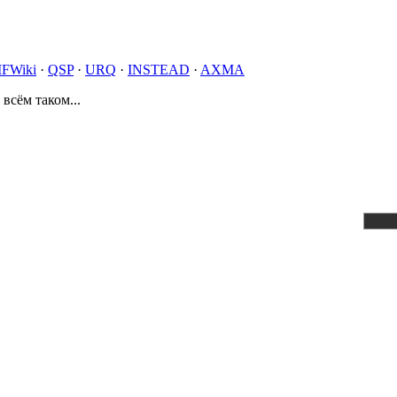
IFWiki
·
QSP
·
URQ
·
INSTEAD
·
AXMA
 всём таком...