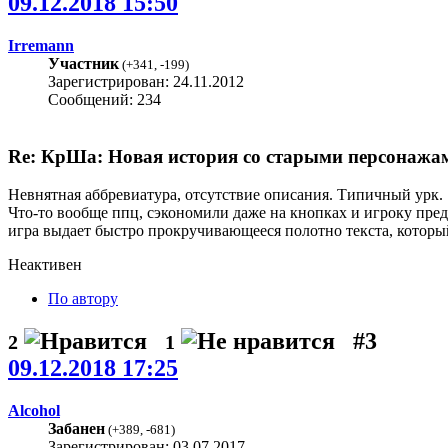
09.12.2018 15:50
Irremann
Участник
(
+341
,
-199
)
Зарегистрирован: 24.11.2012
Сообщений: 234
Re: КрШа: Новая история со старыми персонажами
Невнятная аббревиатура, отсутствие описания. Типичный урк.
Что-то вообще ппц, сэкономили даже на кнопках и игроку пред
игра выдает быстро прокручивающееся полотно текста, котор
Неактивен
По автору
#3
2
1
09.12.2018 17:25
Alcohol
Забанен
(
+389
,
-681
)
Зарегистрирован: 03.07.2017