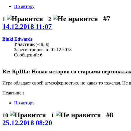
По автору
#7
1
2
14.12.2018 11:07
Binki Edwards
Участник
(
+16
,
-8
)
Зарегистрирован: 01.12.2018
Сообщений: 6
Re: КрШа: Новая история со старыми персонажами
Игра обладает своей атмосферностью, но какая то тяжелая. Не в
Неактивен
По автору
#8
10
1
25.12.2018 08:20