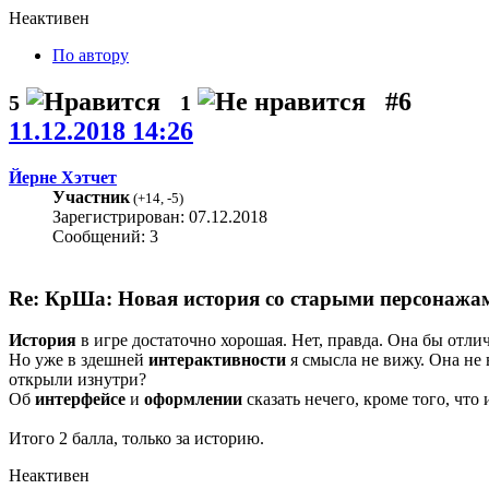
Неактивен
По автору
#6
5
1
11.12.2018 14:26
Йерне Хэтчет
Участник
(
+14
,
-5
)
Зарегистрирован: 07.12.2018
Сообщений: 3
Re: КрШа: Новая история со старыми персонажами
История
в игре достаточно хорошая. Нет, правда. Она бы отли
Но уже в здешней
интерактивности
я смысла не вижу. Она не 
открыли изнутри?
Об
интерфейсе
и
оформлении
сказать нечего, кроме того, что 
Итого 2 балла, только за историю.
Неактивен