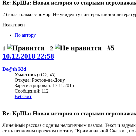
Re: КрШа: Новая история со старыми персонажами
2 балла только за юмор. Не увидел тут интерактивной литерату
Неактивен
По автору
#5
1
2
10.12.2018 22:58
De@th K!d
Участник
(
+172
,
-43
)
Откуда: Ростов-на-Дону
Зарегистрирован: 17.11.2015
Сообщений: 112
Вебсайт
Re: КрШа: Новая история со старыми персонажами
Линейный рассказ с одним нелогичным пазлом. Текст и задумка,
стать неплохим проектом по типу "Криминальной Сказки", но а