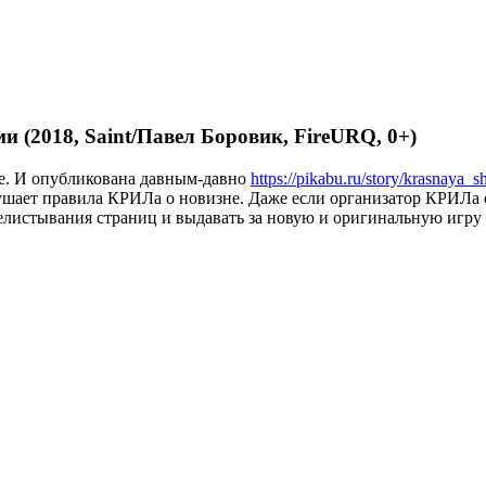
 (2018, Saint/Павел Боровик, FireURQ, 0+)
ние. И опубликована давным-давно
https://pikabu.ru/story/krasnaya
ушает правила КРИЛа о новизне. Даже если организатор КРИЛа с
релистывания страниц и выдавать за новую и оригинальную игру