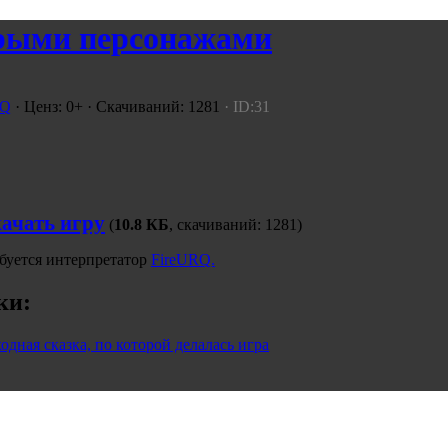
арыми персонажами
RQ
· Ценз: 0+ · Скачиваний: 1281
· ID:31
ачать игру
(
10.8 КБ
, скачиваний: 1281)
буется интерпретатор
FireURQ.
ки:
одная сказка, по которой делалась игра