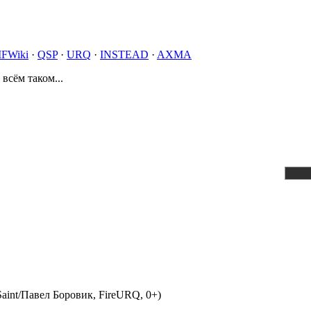
IFWiki
·
QSP
·
URQ
·
INSTEAD
·
AXMA
 всём таком...
aint/Павел Боровик, FireURQ, 0+)