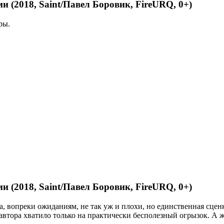
 (2018, Saint/Павел Боровик, FireURQ, 0+)
ры.
 (2018, Saint/Павел Боровик, FireURQ, 0+)
 вопреки ожиданиям, не так уж и плохи, но единственная сценка 
втора хватило только на практически бесполезный огрызок. А ж