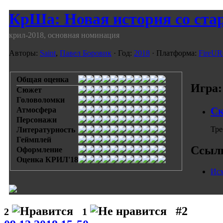
КрШа: Новая история со ст
крил-2018, основная номинация
Авторы:
Saint
,
Павел Боровик
· Год:
2018
· Платформа:
FireU
Общая оценка
Игра:
Сюжет
Головоломки
Ск
Атмосфера
Персонажи
Тре
Литературность
Геймплей
Ссыл
Оформление
Оценка КРИЛ'18
Исх
#2
2
1