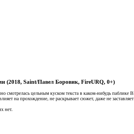
 (2018, Saint/Павел Боровик, FireURQ, 0+)
чно смотрелась цельным куском текста в каком-нибудь паблике В
влияет на прохождение, не раскрывает сюжет, даже не заставляе
их нет.