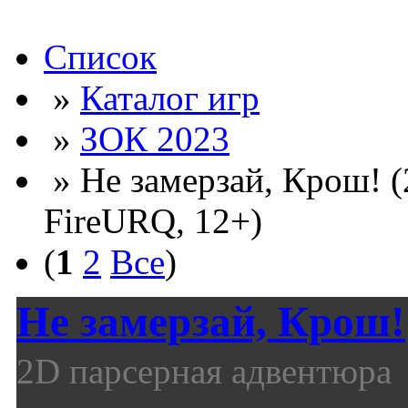
Список
»
Каталог игр
»
ЗОК 2023
» Не замерзай, Крош! 
FireURQ, 12+)
(
1
2
Все
)
Не замерзай, Крош!
2D парсерная адвентюра