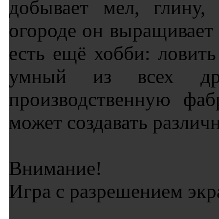
добывает мел, глину,
огороде он выращивает
есть ещё хобби: лови
умный из всех др
производственную фаб
может создавать различ
Внимание!
Игра с разрешением экр