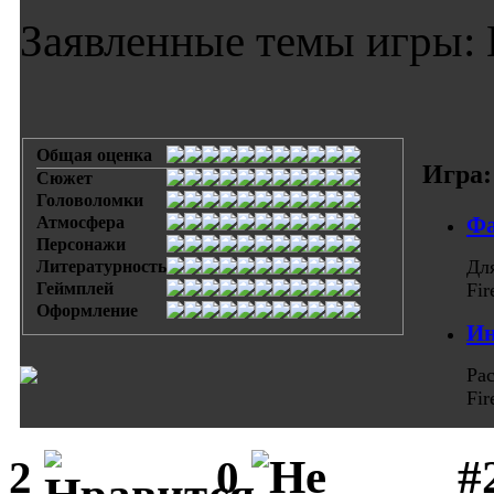
Заявленные темы игры: 
Общая оценка
Игра:
Сюжет
Головоломки
Фа
Атмосфера
Персонажи
Дл
Литературность
Геймплей
Fi
Оформление
Ин
Ра
Fi
#
2
0