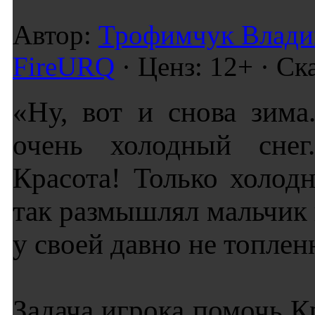
Автор:
Трофимчук Влад
FireURQ
· Ценз: 12+ · Ск
«Ну, вот и снова зим
очень холодный снег
Красота! Только холодн
так размышлял мальчик
у своей давно не топле
Задача игрока помочь К