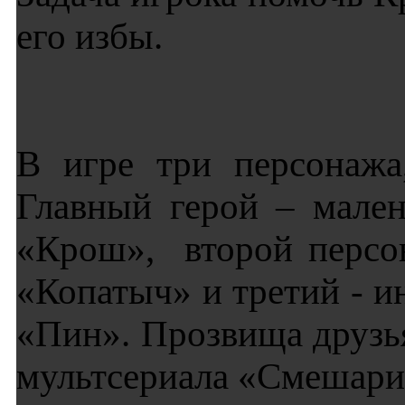
его избы.
В игре три персонажа
Главный герой – мале
«Крош», второй персо
«Копатыч» и третий - 
«Пин». Прозвища друзь
мультсериала «Смешари