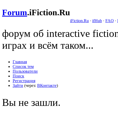
Forum
.
iFiction.Ru
iFiction.Ru
·
ifHub
·
FAQ
·
форум об interactive fict
играх и всём таком...
Главная
Список тем
Пользователи
Поиск
Регистрация
Зайти
(через:
ВКонтакте
)
Вы не зашли.