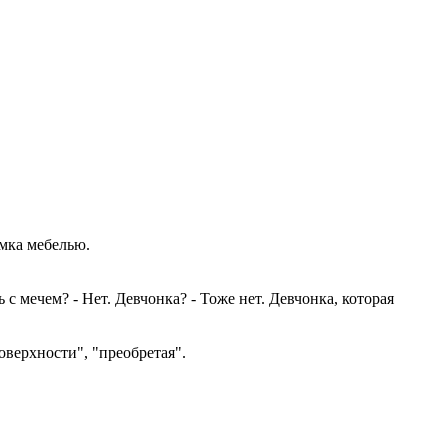
амка мебелью.
ь с мечем? - Нет. Девчонка? - Тоже нет. Девчонка, которая
оверхности", "преобретая".