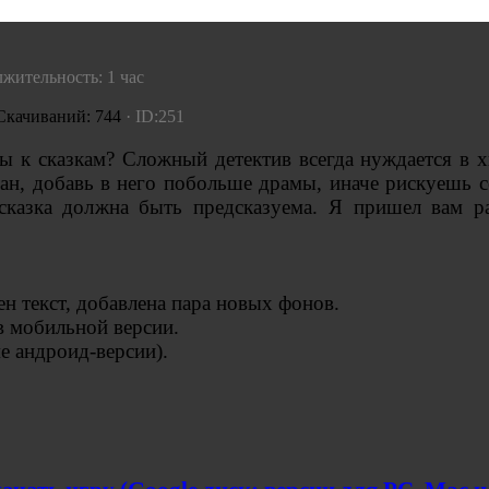
лжительность: 1 час
 Скачиваний: 744
· ID:251
вы к сказкам? Сложный детектив всегда нуждается в 
ан, добавь в него побольше драмы, иначе рискуешь с
сказка должна быть предсказуема. Я пришел вам ра
ен текст, добавлена пара новых фонов.
ов мобильной версии.
е андроид-версии).