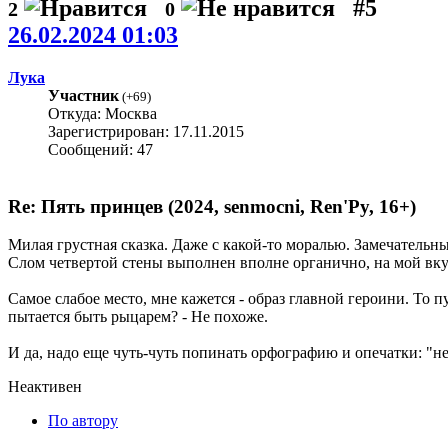
#5
2
0
26.02.2024 01:03
Лука
Участник
(
+69
)
Откуда: Москва
Зарегистрирован: 17.11.2015
Сообщений: 47
Re: Пять принцев (2024, senmocni, Ren'Py, 16+)
Милая грустная сказка. Даже с какой-то моралью. Замечательн
Слом четвертой стены выполнен вполне органично, на мой вку
Самое слабое место, мне кажется - образ главной героини. То пуг
пытается быть рыцарем? - Не похоже.
И да, надо еще чуть-чуть попинать орфографию и опечатки: "н
Неактивен
По автору