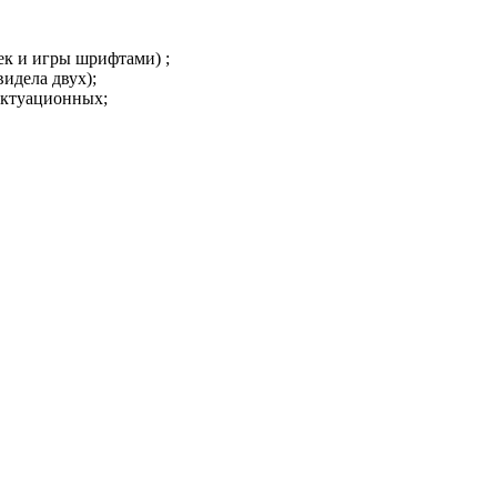
чек и игры шрифтами) ;
видела двух);
нктуационных;