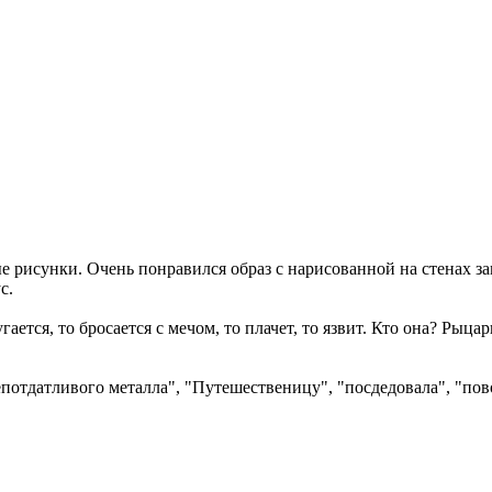
ые рисунки. Очень понравился образ с нарисованной на стенах з
с.
ается, то бросается с мечом, то плачет, то язвит. Кто она? Рыцар
епотдатливого металла", "Путешественицу", "посдедовала", "пов