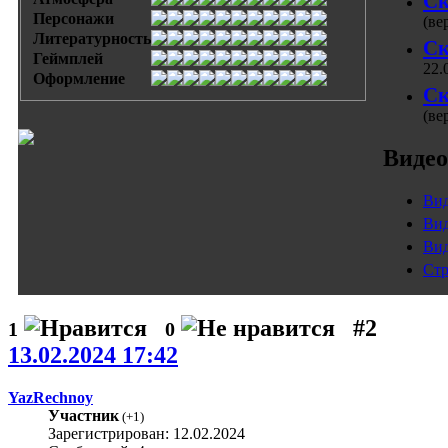
Ск
Персонажи
(ве
Литературность
Ск
Геймплей
22.
Оформление
Ск
(ве
Видео
Вид
Вид
Вид
Стр
#2
1
0
13.02.2024 17:42
YazRechnoy
Участник
(
+1
)
Зарегистрирован: 12.02.2024