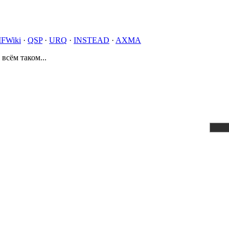
IFWiki
·
QSP
·
URQ
·
INSTEAD
·
AXMA
 всём таком...