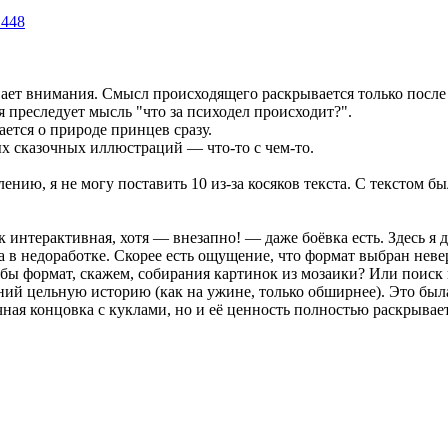
_448
вает внимания. Смысл происходящего раскрывается только посл
 преследует мысль "что за психодел происходит?".
ается о природе принцев сразу.
ых сказочных иллюстраций — что-то с чем-то.
ению, я не могу поставить 10 из-за косяков текста. С текстом б
интерактивная, хотя — внезапно! — даже боёвка есть. Здесь я даж
а в недоработке. Скорее есть ощущение, что формат выбран неве
 бы формат, скажем, собирания картинок из мозаики? Или поиск
ний цельную историю (как на ужине, только обширнее). Это был
ная концовка с куклами, но и её ценность полностью раскрывае