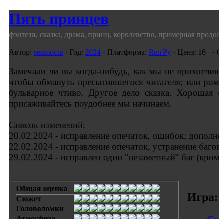
Пять принцев
фэнтези, сказка, драма, принц, королевство, примерная продо
Автор:
senmocni
· Год:
2024
· Платформа:
Ren'Py
· Ценз: 16+ ·
Замечали ли вы когда-нибудь, как мы не прихотли
чтобы обмануть пресытившегося читателя; или ром
бульварное чтиво. Другое дело сказка. Хорошая 
присаживайтесь поудобнее мы начинаем.
Список изменений:
20.02.2024 - исправление опечаток, ошибок; дополн
22.02.2024 - исправление опечаток, устранение баг
29.02.2024 - исправлен один "незаметный" баг (кром
Общая оценка
Игра:
Сюжет
Головоломки
Атмосфера