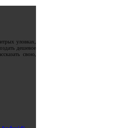
хитрых уловках,
оздать дешевое
ссказать свою,