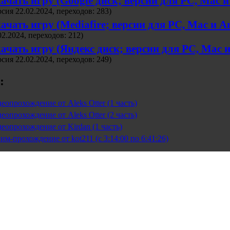
ачать игру (Google диск; версии для PC, Mac и
рсия 22.02.2024, переходов: 283)
ачать игру (Mediafire; версии для PC, Mac и A
02.2024, переходов: 212)
ачать игру (Яндекс диск; версии для PC, Mac и
рсия 22.02.2024, переходов: 249)
:
еопрохождение от Aleks Otter (1 часть)
еопрохождение от Aleks Otter (2 часть)
еопрохождение от Kirdan (1 часть)
им-прохождение от kot211 (с 3:14:00 по 6:41:26)