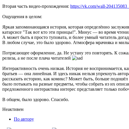
Вторая часть видео-прохождения:
https://vk.com/wall-204135083
Ощущения в целом:
Яркая запоминающаяся история, которая определённо заслужи
катарсисе "Так вот кто эти принцы!". Минус — во время чтения
А может быть я просто туповата, и более умный читатель догад
В любом случае, это было здорово. Атмосфера мрачняка и мил
Потрясающее оформление, да. Не устану это повторять. К сожал
релиза, а не после плача читателей
Интерактивность очень низкая. История не воспринимается, как 
братьев — она линейная. И здесь никак нельзя упрекнуть автор
рассказать историю, как комикс? Может быть, больше подошёл
было потыкать на разные предметы, чтобы собрать из их описа
предложенного интерактива интерес представляет только побоч
В общем, было здорово. Спасибо.
Неактивен
По автору