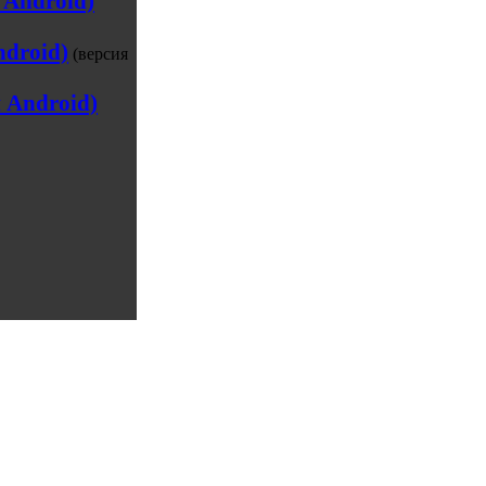
 Android)
ndroid)
(версия
 Android)