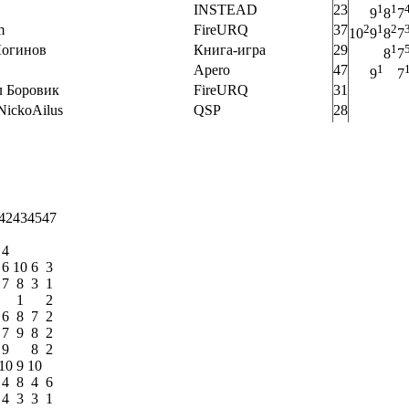
INSTEAD
23
1
1
9
8
7
m
FireURQ
37
2
1
2
10
9
8
7
Логинов
Книга-игра
29
1
8
7
Apero
47
1
9
7
ел Боровик
FireURQ
31
 NickoAilus
QSP
28
42
43
45
47
4
6
10
6
3
7
8
3
1
1
2
6
8
7
2
7
9
8
2
9
8
2
10
9
10
4
8
4
6
4
3
3
1