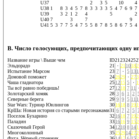
U37
2
3
5
10
4
U38
1
8
3
4
5
7
8
3
3
3
3
5
4
7
6
9
7
U39
3
2
1
2
4
5
2
U40
7
3
7
9
U41
5
3
7
7
5
4
7
5
5
8
7
8
5
8
6
7
5
4
B. Число голосующих, предпочитающих одну иг
Название игры \ Выше чем
ID
21
23
24
25
2
Эльдорадо
21
·
21
10
18
2
Испытание Марсом
23
7
·
5
13
1
Домовой поможет
24
26
29
·
27
3
Чаша гладиатора
25
12
15
5
·
1
Ты всё равно победишь!
27
12
18
7
11
Золотарский хомяк
28
3
6
1
2
Северные берега
29
9
9
5
11
1
Star Wars: Турнир Юнлингов
30
16
18
8
19
1
КрШа: Новая история со старыми персонажами
31
6
7
2
5
Поселок Бухарино
32
16
18
7
19
2
Паладин
33
16
16
9
15
2
Сказочный Герой
34
12
10
8
14
1
Многоколонный
35
25
29
14
27
2
Фуга. Чёрный странник.
36
14
17
6
15
2