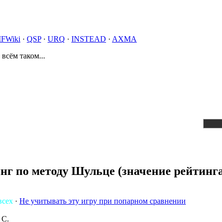
IFWiki
·
QSP
·
URQ
·
INSTEAD
·
AXMA
 всём таком...
нг по методу Шульце (значение рейтинга
всех
·
Не учитывать эту игру при попарном сравнении
 C.