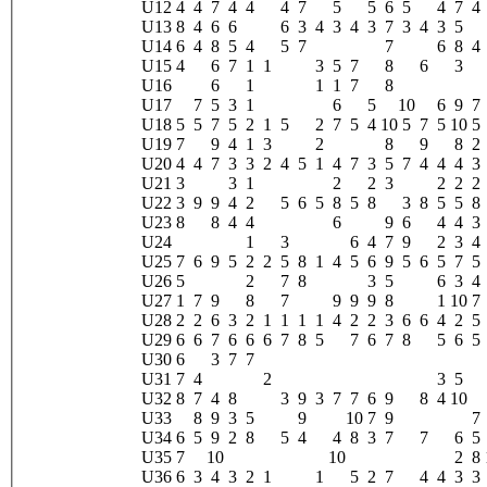
U12
4
4
7
4
4
4
7
5
5
6
5
4
7
4
U13
8
4
6
6
6
3
4
3
4
3
7
3
4
3
5
U14
6
4
8
5
4
5
7
7
6
8
4
U15
4
6
7
1
1
3
5
7
8
6
3
U16
6
1
1
1
7
8
U17
7
5
3
1
6
5
10
6
9
7
U18
5
5
7
5
2
1
5
2
7
5
4
10
5
7
5
10
5
U19
7
9
4
1
3
2
8
9
8
2
U20
4
4
7
3
3
2
4
5
1
4
7
3
5
7
4
4
4
3
U21
3
3
1
2
2
3
2
2
2
U22
3
9
9
4
2
5
6
5
8
5
8
3
8
5
5
8
U23
8
8
4
4
6
9
6
4
4
3
U24
1
3
6
4
7
9
2
3
4
U25
7
6
9
5
2
2
5
8
1
4
5
6
9
5
6
5
7
5
U26
5
2
7
8
3
5
6
3
4
U27
1
7
9
8
7
9
9
9
8
1
10
7
U28
2
2
6
3
2
1
1
1
1
4
2
2
3
6
6
4
2
5
U29
6
6
7
6
6
6
7
8
5
7
6
7
8
5
6
5
U30
6
3
7
7
U31
7
4
2
3
5
U32
8
7
4
8
3
9
3
7
7
6
9
8
4
10
U33
8
9
3
5
9
10
7
9
7
U34
6
5
9
2
8
5
4
4
8
3
7
7
6
5
U35
7
10
10
2
8
U36
6
3
4
3
2
1
1
5
2
7
4
4
3
3