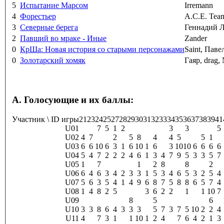
5
Испытание Марсом
Irremann
4
Форестьер
A.C.E. Tea
3
Северные берега
Геннадий 
2
Павший во мраке - Иные
Zander
0
КрШа: Новая история со старыми персонажами
Saint, Пав
0
Золотарский хомяк
Гаяр, drag,
A. Голосующие и их баллы:
Участник \ ID игры
21
23
24
25
27
28
29
30
31
32
33
34
35
36
37
38
39
41
U01
7
5
1
2
3
3
5
U02
4
7
2
5
8
4
4
5
5
1
U03
6
6
10
6
3
1
6
10
1
6
3
10
10
6
6
6
6
U04
5
4
7
2
2
2
4
6
1
3
4
7
9
5
3
3
5
7
U05
1
7
1
2
8
8
2
U06
6
4
6
3
4
2
3
3
1
5
3
4
6
5
3
2
5
4
U07
5
6
3
5
4
1
4
9
6
8
7
5
8
8
6
5
7
4
U08
1
4
8
2
5
3
6
2
2
1
1
10
7
U09
8
5
6
U10
3
3
8
6
4
3
3
3
5
7
3
7
5
10
2
2
4
U11
4
7
3
1
1
10
1
2
4
7
6
4
2
1
3