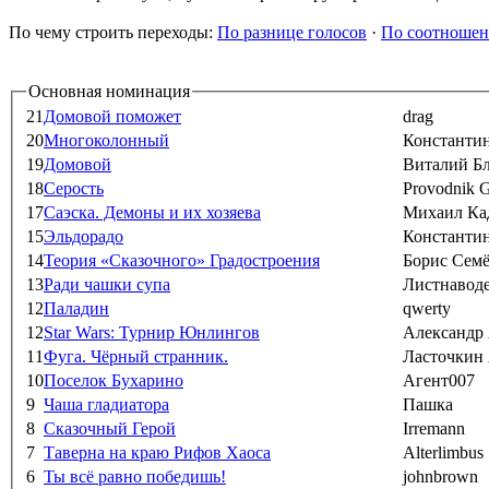
По чему строить переходы:
По разнице голосов
·
По соотношен
Основная номинация
21
Домовой поможет
drag
20
Многоколонный
Константин
19
Домовой
Виталий Б
18
Серость
Provodnik 
17
Саэска. Демоны и их хозяева
Михаил Ка
15
Эльдорадо
Константи
14
Теория «Сказочного» Градостроения
Борис Семё
13
Ради чашки супа
Листнавод
12
Паладин
qwerty
12
Star Wars: Турнир Юнлингов
Александр
11
Фуга. Чёрный странник.
Ласточкин
10
Поселок Бухарино
Агент007
9
Чаша гладиатора
Пашка
8
Сказочный Герой
Irremann
7
Таверна на краю Рифов Хаоса
Alterlimbus
6
Ты всё равно победишь!
johnbrown