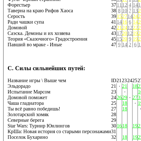
Форестьер
37
11
12
4
14
1
Таверна на краю Рифов Хаоса
38
8
10
7
13
2
Серость
39
15
27
14
24
2
Ради чашки супа
41
14
16
6
14
2
Домовой
42
21
24
12
22
2
Саэска. Демоны и их хозяева
43
17
20
12
19
2
Теория «Сказочного» Градостроения
45
15
20
9
19
2
Павший во мраке - Иные
47
9
14
2
6
1
C. Силы сильнейших путей:
Название игры \ Выше чем
ID
21
23
24
25
2
Эльдорадо
21
·
21
18
2
Испытание Марсом
23
·
1
Домовой поможет
24
26
29
·
27
3
Чаша гладиатора
25
18
·
1
Ты всё равно победишь!
27
18
Золотарский хомяк
28
Северные берега
29
Star Wars: Турнир Юнлингов
30
16
18
19
2
КрШа: Новая история со старыми персонажами
31
Поселок Бухарино
32
18
19
2