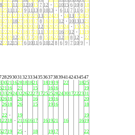
8
20
13
11
18
12
10
15
7
12
·
15
10
15
6
10
8
18
1
25
11
11
23
9
11
13
8
10
13
·
6
11
7
11
6
19
7
33
23
22
31
20
22
25
13
21
24
23
·
24
13
17
20
25
0
27
18
18
27
18
18
17
8
16
16
18
12
·
10
13
13
21
7
28
23
19
28
20
20
24
12
19
20
25
19
24
·
15
15
26
1
22
20
14
21
18
17
21
11
13
18
19
16
19
12
·
13
19
2
24
19
12
24
17
17
20
8
15
16
22
12
18
8
12
·
22
2
22
12
15
17
6
10
11
6
10
12
8
6
9
7
10
9
·
7
28
29
30
31
32
33
34
35
36
37
38
39
41
42
43
45
47
3
30
21
16
28
18
18
21
18
19
19
22
18
25
6
21
16
21
15
16
16
19
1
33
29
24
32
26
22
27
17
25
25
28
24
30
17
22
23
31
9
26
18
26
16
19
16
20
·
26
18
26
15
19
16
18
·
22
·
19
19
1
22
18
·
21
16
16
17
16
19
21
16
16
19
·
5
27
19
25
·
18
19
17
22