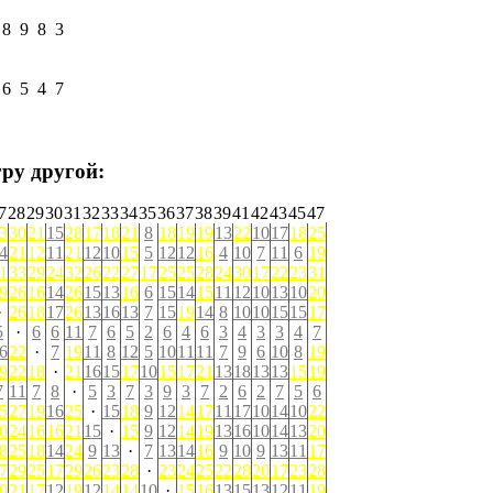
8
9
8
3
6
5
4
7
ру другой:
7
28
29
30
31
32
33
34
35
36
37
38
39
41
42
43
45
47
3
30
21
15
28
17
18
21
8
18
19
19
13
22
10
17
18
25
4
21
12
11
21
12
10
15
5
12
12
16
4
10
7
11
6
19
1
33
29
24
32
26
22
27
17
25
25
28
24
30
17
22
23
31
9
26
16
14
26
15
13
16
6
15
14
15
11
12
10
13
10
20
·
26
18
17
26
13
16
13
7
15
19
14
8
10
10
15
15
17
5
·
6
6
11
7
6
5
2
6
4
6
3
4
3
3
4
7
6
22
·
7
19
11
8
12
5
10
11
11
7
9
6
10
8
19
9
22
18
·
21
16
15
17
10
15
17
21
13
18
13
13
15
19
7
11
7
8
·
5
3
7
3
9
3
7
2
6
2
7
5
6
5
27
19
16
25
·
15
18
9
12
14
17
11
17
10
14
10
22
0
24
16
16
21
15
·
15
9
12
14
19
13
16
10
14
13
20
8
25
18
14
24
9
13
·
7
13
14
16
9
10
9
13
11
17
7
29
25
17
29
26
23
28
·
23
24
25
22
28
20
17
23
28
0
21
17
12
19
12
14
14
10
·
15
16
13
15
13
12
11
19