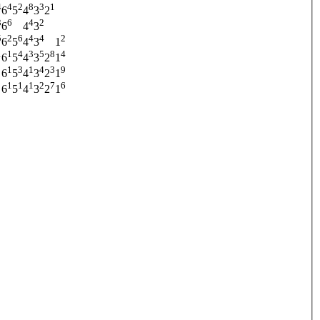
4
4
2
8
3
1
6
5
4
3
2
3
6
4
2
6
4
3
5
2
6
4
4
2
6
5
4
3
1
1
1
4
3
5
8
4
6
5
4
3
2
1
1
3
1
4
3
9
6
5
4
3
2
1
1
1
1
2
7
6
6
5
4
3
2
1