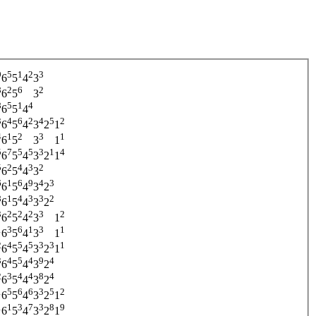
9
5
1
2
3
6
5
4
3
8
2
6
2
6
5
3
8
5
1
4
6
5
4
3
4
6
2
4
5
2
6
5
4
3
2
1
4
1
2
3
1
6
5
3
1
5
7
5
5
3
1
4
6
5
4
3
2
1
5
2
4
3
2
6
5
4
3
6
1
6
9
4
3
6
5
4
3
2
8
1
4
3
3
2
6
5
4
3
2
3
2
2
2
3
2
6
5
4
3
1
1
3
6
1
3
1
6
5
4
3
1
2
4
5
5
3
3
1
6
5
4
3
2
1
3
4
5
4
9
4
6
5
4
3
2
2
3
4
4
8
4
6
5
4
3
2
1
5
6
6
3
5
2
6
5
4
3
2
1
1
1
3
7
3
8
9
6
5
4
3
2
1