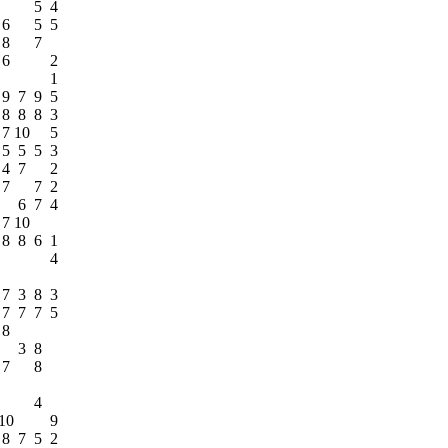
5
4
6
5
5
8
7
6
2
1
9
7
9
5
8
8
8
3
7
10
5
5
5
5
3
4
7
2
7
7
2
6
7
4
7
10
8
8
6
1
4
7
3
8
3
7
7
7
5
8
3
8
7
8
4
10
9
8
7
5
2