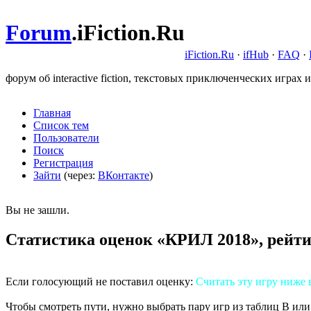
Forum
.
iFiction.Ru
iFiction.Ru
·
ifHub
·
FAQ
·
форум об interactive fiction, текстовых приключенческих играх и
Главная
Список тем
Пользователи
Поиск
Регистрация
Зайти
(через:
ВКонтакте
)
Вы не зашли.
Статистика оценок «КРИЛ 2018», рейти
Если голосующий не поставил оценку:
Считать эту игру ниже 
Чтобы смотреть пути, нужно выбрать пару игр из таблиц B или