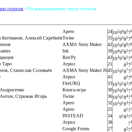
ию голосов
·
По максимальному числу голосов
Apero
24
2
6
5
10
9
8
7
 Китманов, Алексей Скребнёв
Twine
35
2
5
5
10
9
8
7
линов
AXMA Story Maker
42
2
2
6
10
9
8
7
Games
Ink
39
4
3
2
10
9
8
7
данцев
Ren'Py
43
3
3
5
10
9
8
7
н Таро
Атрил
21
3
8
7
нов, Станислав Соловьёв
AXMA Story Maker JS
45
1
1
7
10
9
8
7
е
Атрил
41
2
8
7
FireURQ
33
1
1
2
10
9
8
7
 Андросенко
Книга-игра
30
2
3
5
10
9
8
7
 Антон, Стрижак Игорь
Twine
36
2
1
4
10
9
8
7
Apero
32
1
1
3
10
9
8
7
Apero
25
1
8
7
INSTEAD
34
1
2
9
8
7
Атрил
38
7
Google Forms
27
2
8
7