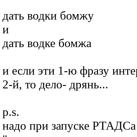
дать водки бомжу
и
дать водке бомжа
и если эти 1-ю фразу инт
2-й, то дело- дрянь...
p.s.
надо при запуске РТАДСа