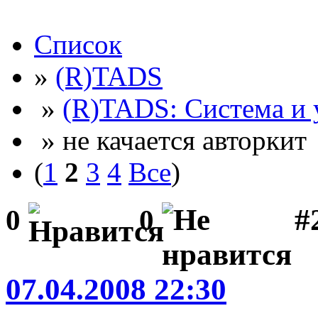
Список
»
(R)TADS
»
(R)TADS: Система и
» не качается авторкит
(
1
2
3
4
Все
)
#2
0
0
07.04.2008 22:30