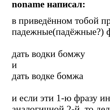
noname написал:
в приведённом тобой п
падежные(падёжные?) 
дать водки бомжу
и
дать водке бомжа
и если эти 1-ю фразу и
аналогичной 2-й, то дел