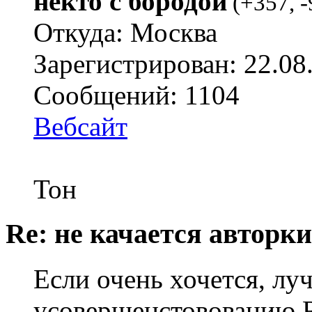
некто с бородой
(
+357
,
-
Откуда: Москва
Зарегистрирован: 22.08
Сообщений: 1104
Вебсайт
Тон
Re: не качается авторк
Если очень хочется, лу
усовершенстовованию 