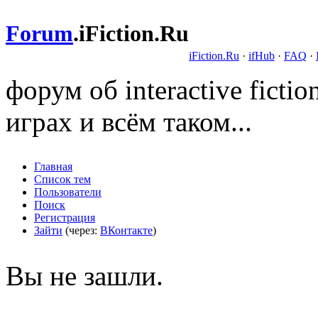
Forum
.
iFiction.Ru
iFiction.Ru
·
ifHub
·
FAQ
·
форум об interactive fict
играх и всём таком...
Главная
Список тем
Пользователи
Поиск
Регистрация
Зайти
(через:
ВКонтакте
)
Вы не зашли.