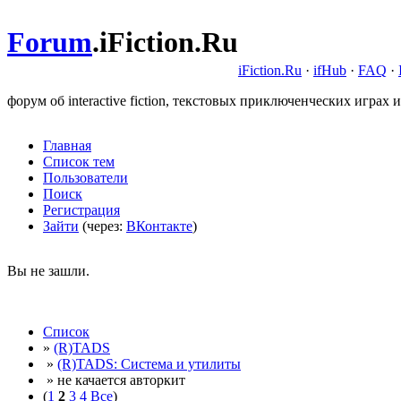
Forum
.
iFiction.Ru
iFiction.Ru
·
ifHub
·
FAQ
·
форум об interactive fiction, текстовых приключенческих играх и
Главная
Список тем
Пользователи
Поиск
Регистрация
Зайти
(через:
ВКонтакте
)
Вы не зашли.
Список
»
(R)TADS
»
(R)TADS: Система и утилиты
» не качается авторкит
(
1
2
3
4
Все
)