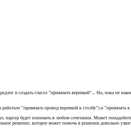
редлог и создать глагол "привязать веревкой"... Но, пока не н
работало "привязать провод веревкой к столбу") и "привязать к с
исал, парсер будет понимать в любом сочетании. Может понадобит
льное решение, которое может помочь в решении довольно узкого