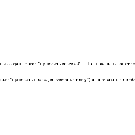
 и создать глагол "привязать веревкой"... Но, пока не накопит
ало "привязать провод веревкой к столбу") и "привязать к столбу