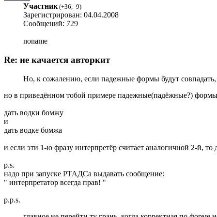
Участник
(
+36
,
-9
)
Зарегистрирован: 04.04.2008
Сообщений: 729
noname
Re: не качается авторкит
Но, к сожалению, если падежные формы будут совпадать,
но в приведённом тобой примере падежные(падёжные?) формы
дать водки бомжу
и
дать водке бомжа
и если эти 1-ю фразу интерпретёр считает аналогичной 2-й, то д
p.s.
надо при запуске РТАДСа выдавать сообщение:
" интерпретатор всегда прав! "
p.p.s.
главное не перейти ту грань, когда корректная по форме