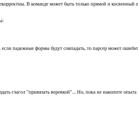
корректны. В команде может быть только прямой и косвенный объ
ы:
, если падежные формы будут совпадать, то парсер может ошибит
здать глагол "привязать веревкой"... Но, пока не накопите опы