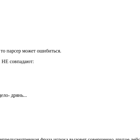
 то парсер может ошибиться.
 НЕ совпадают:
ело- дрянь...
 непредусмотренная фраза игрока вызовет совершенно другое дейс