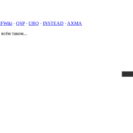
IFWiki
·
QSP
·
URQ
·
INSTEAD
·
AXMA
 всём таком...