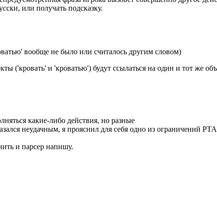
усски, или получать подсказку.
оватью' вообще не было или считалось другим словом)
кты ('кровать' и 'кроватью') будут ссылаться на один и тот же о
лняться какие-либо действия, но разные
казался неудачным, я прояснил для себя одно из ограничений РТ
нить и парсер напишу.