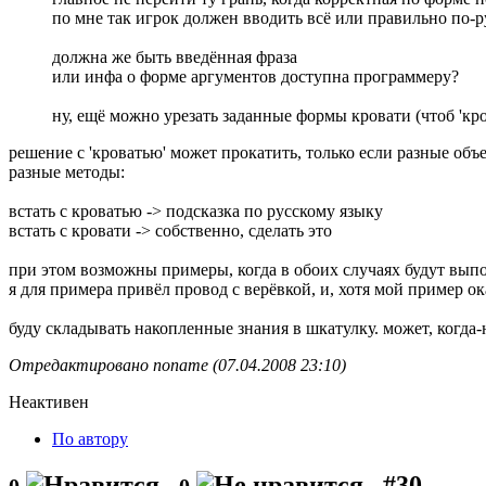
по мне так игрок должен вводить всё или правильно по-р
должна же быть введённая фраза
или инфа о форме аргументов доступна программеру?
ну, ещё можно урезать заданные формы кровати (чтоб 'кр
решение с 'кроватью' может прокатить, только если разные объе
разные методы:
встать с кроватью -> подсказка по русскому языку
встать с кровати -> собственно, сделать это
при этом возможны примеры, когда в обоих случаях будут выпо
я для примера привёл провод с верёвкой, и, хотя мой пример о
буду складывать накопленные знания в шкатулку. может, когда-
Отредактировано noname (07.04.2008 23:10)
Неактивен
По автору
#30
0
0