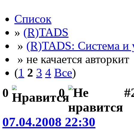
Список
»
(R)TADS
»
(R)TADS: Система и
» не качается авторкит
(
1
2
3
4
Все
)
#2
0
0
07.04.2008 22:30