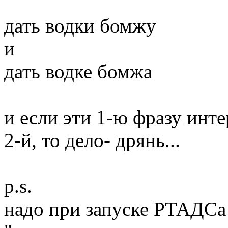
дать водки бомжу
и
дать водке бомжа
и если эти 1-ю фразу инт
2-й, то дело- дрянь...
p.s.
надо при запуске РТАДСа