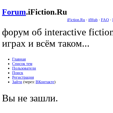
Forum
.
iFiction.Ru
iFiction.Ru
·
ifHub
·
FAQ
·
форум об interactive fict
играх и всём таком...
Главная
Список тем
Пользователи
Поиск
Регистрация
Зайти
(через:
ВКонтакте
)
Вы не зашли.