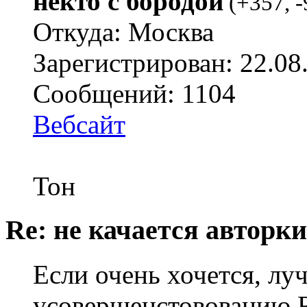
некто с бородой
(
+357
,
-
Откуда: Москва
Зарегистрирован: 22.08
Сообщений: 1104
Вебсайт
Тон
Re: не качается авторк
Если очень хочется, лу
усовершенстовованию 