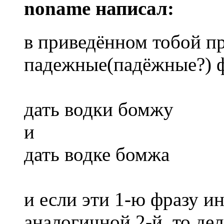
noname написал:
в приведённом тобой п
падежные(падёжные?) 
дать водки бомжу
и
дать водке бомжа
и если эти 1-ю фразу и
аналогичной 2-й, то дел