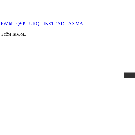
IFWiki
·
QSP
·
URQ
·
INSTEAD
·
AXMA
 всём таком...