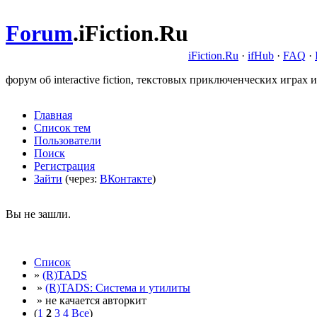
Forum
.
iFiction.Ru
iFiction.Ru
·
ifHub
·
FAQ
·
форум об interactive fiction, текстовых приключенческих играх и
Главная
Список тем
Пользователи
Поиск
Регистрация
Зайти
(через:
ВКонтакте
)
Вы не зашли.
Список
»
(R)TADS
»
(R)TADS: Система и утилиты
» не качается авторкит
(
1
2
3
4
Все
)