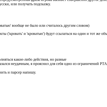
усски, или получать подсказку.
оватью' вообще не было или считалось другим словом)
кты ('кровать' и 'кроватью') будут ссылаться на один и тот же о
лняться какие-либо действия, но разные
казался неудачным, я прояснил для себя одно из ограничений РТ
нить и парсер напишу.