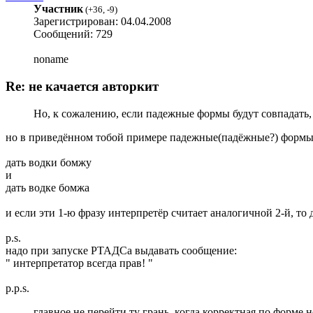
Участник
(
+36
,
-9
)
Зарегистрирован: 04.04.2008
Сообщений: 729
noname
Re: не качается авторкит
Но, к сожалению, если падежные формы будут совпадать,
но в приведённом тобой примере падежные(падёжные?) формы
дать водки бомжу
и
дать водке бомжа
и если эти 1-ю фразу интерпретёр считает аналогичной 2-й, то д
p.s.
надо при запуске РТАДСа выдавать сообщение:
" интерпретатор всегда прав! "
p.p.s.
главное не перейти ту грань, когда корректная по форме