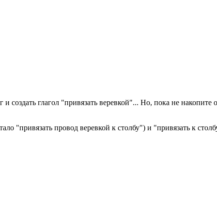
 и создать глагол "привязать веревкой"... Но, пока не накопит
ало "привязать провод веревкой к столбу") и "привязать к столбу