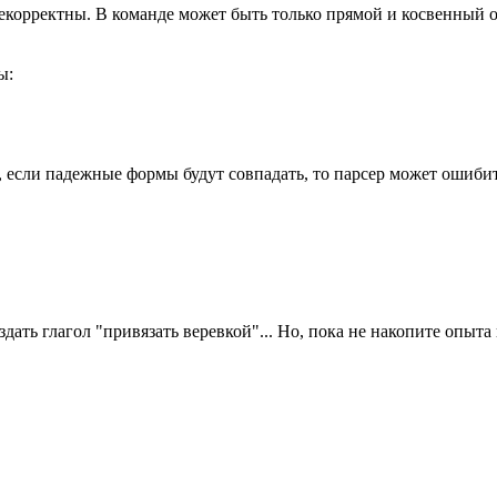
корректны. В команде может быть только прямой и косвенный объ
ы:
, если падежные формы будут совпадать, то парсер может ошибит
здать глагол "привязать веревкой"... Но, пока не накопите опы