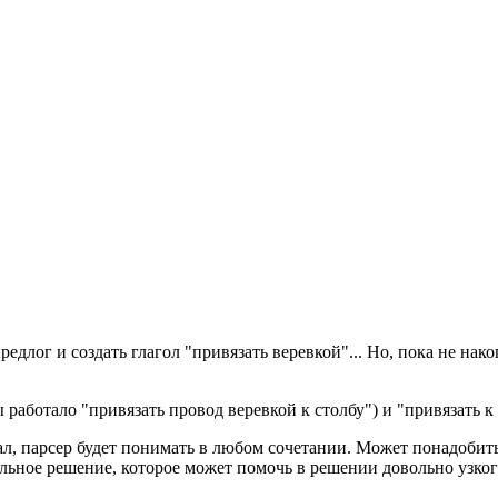
редлог и создать глагол "привязать веревкой"... Но, пока не н
работало "привязать провод веревкой к столбу") и "привязать к с
исал, парсер будет понимать в любом сочетании. Может понадобит
льное решение, которое может помочь в решении довольно узкого