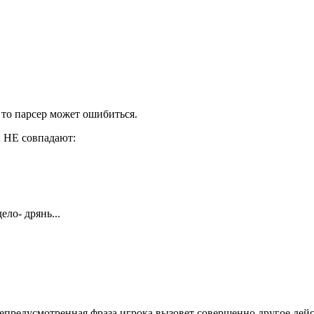
 то парсер может ошибиться.
 НЕ совпадают:
ело- дрянь...
 непредусмотренная фраза игрока вызовет совершенно другое дейс