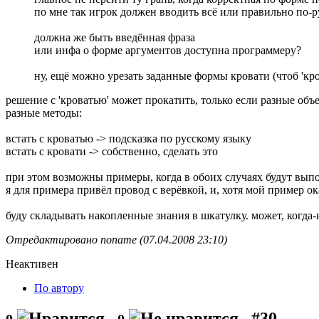
по мне так игрок должен вводить всё или правильно по-р
должна же быть введённая фраза
или инфа о форме аргументов доступна программеру?
ну, ещё можно урезать заданные формы кровати (чтоб 'кр
решение с 'кроватью' может прокатить, только если разные объе
разные методы:
встать с кроватью -> подсказка по русскому языку
встать с кровати -> собственно, сделать это
при этом возможны примеры, когда в обоих случаях будут выпо
я для примера привёл провод с верёвкой, и, хотя мой пример о
буду складывать накопленные знания в шкатулку. может, когда-
Отредактировано noname (07.04.2008 23:10)
Неактивен
По автору
#30
0
0