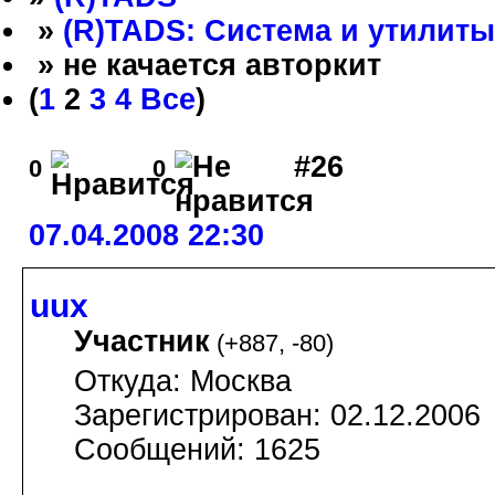
»
(R)TADS: Система и утилиты
» не качается авторкит
(
1
2
3
4
Все
)
#26
0
0
07.04.2008 22:30
uux
Участник
(
+887
,
-80
)
Откуда: Москва
Зарегистрирован: 02.12.2006
Сообщений: 1625