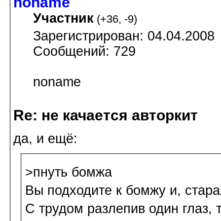
noname
Участник
(
+36
,
-9
)
Зарегистрирован: 04.04.2008
Сообщений: 729
noname
Re: не качается авторкит
да, и ещё:
>пнуть бомжа
Вы подходите к бомжу и, стара
С трудом разлепив один глаз, 