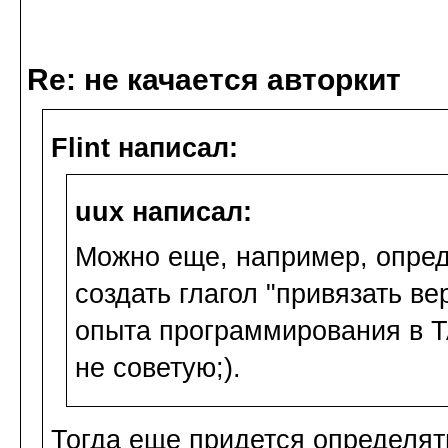
Re: не качается авторкит
Flint написал:
uux написал:
Можно еще, например, опреде
создать глагол "привязать ве
опыта программирования в T
не советую;).
Тогда еще придется определять