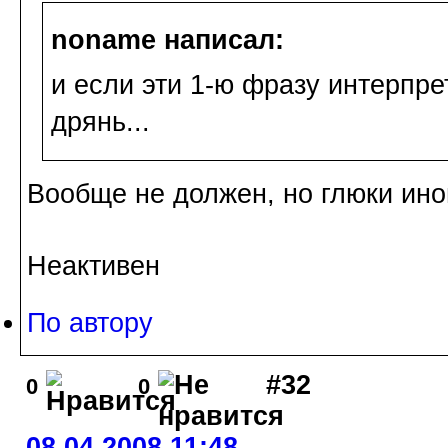
noname написал:
и если эти 1-ю фразу интерпре
дрянь...
Вообще не должен, но глюки иног
Неактивен
По автору
#32
0
0
08.04.2008 11:48