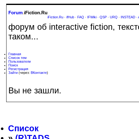
Forum
.
iFiction.Ru
iFiction.Ru
·
ifHub
·
FAQ
·
IFWiki
·
QSP
·
URQ
·
INSTEAD
·
форум об interactive fiction, те
таком...
Главная
Список тем
Пользователи
Поиск
Регистрация
Зайти
(через:
ВКонтакте
)
Вы не зашли.
Список
»
(R)TADS