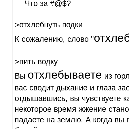
— Что за #@$?
>отхлебнуть водки
отхле
К сожалению, слово "
>пить водку
отхлебываете
Вы
из горл
вас сводит дыхание и глаза за
отдышавшись, вы чувствуете к
некоторое время жжение стано
падаете на землю. А когда вы 