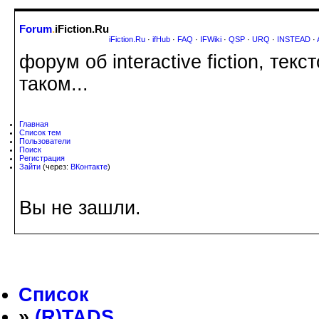
Forum
.
iFiction.Ru
iFiction.Ru
·
ifHub
·
FAQ
·
IFWiki
·
QSP
·
URQ
·
INSTEAD
·
форум об interactive fiction, те
таком...
Главная
Список тем
Пользователи
Поиск
Регистрация
Зайти
(через:
ВКонтакте
)
Вы не зашли.
Список
»
(R)TADS