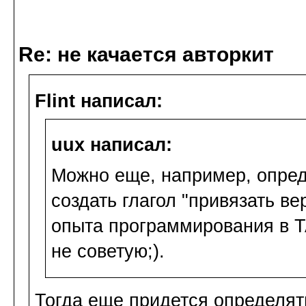
Re: не качается авторкит
Flint написал:
uux написал:
Можно еще, например, опреде
создать глагол "привязать ве
опыта программирования в T
не советую;).
Тогда еще придется определять