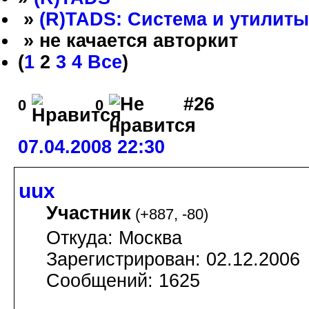
»
(R)TADS: Система и утилиты
» не качается авторкит
(
1
2
3
4
Все
)
#26
0
0
07.04.2008 22:30
uux
Участник
(
+887
,
-80
)
Откуда: Москва
Зарегистрирован: 02.12.2006
Сообщений: 1625