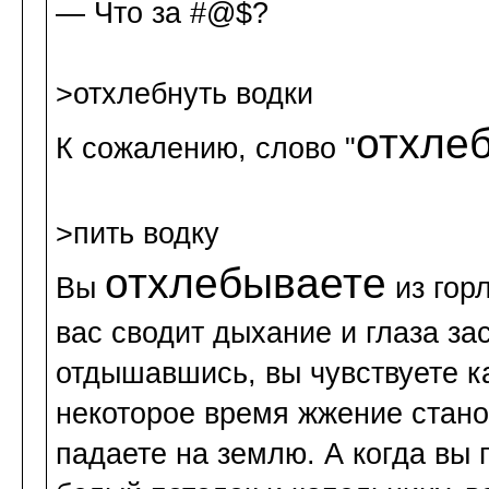
— Что за #@$?
>отхлебнуть водки
отхле
К сожалению, слово "
>пить водку
отхлебываете
Вы
из горл
вас сводит дыхание и глаза за
отдышавшись, вы чувствуете к
некоторое время жжение стано
падаете на землю. А когда вы 