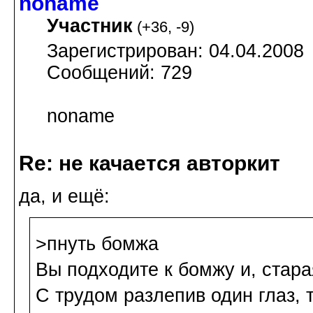
noname
Участник
(
+36
,
-9
)
Зарегистрирован: 04.04.2008
Сообщений: 729
noname
Re: не качается авторкит
да, и ещё:
>пнуть бомжа
Вы подходите к бомжу и, стара
С трудом разлепив один глаз, 