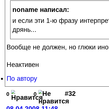
noname написал:
и если эти 1-ю фразу интерпре
дрянь...
Вообще не должен, но глюки иног
Неактивен
По автору
#32
0
0
08.04.2008 11:48