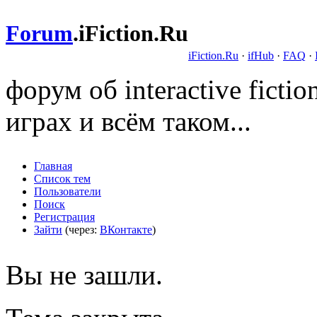
Forum
.
iFiction.Ru
iFiction.Ru
·
ifHub
·
FAQ
·
форум об interactive fict
играх и всём таком...
Главная
Список тем
Пользователи
Поиск
Регистрация
Зайти
(через:
ВКонтакте
)
Вы не зашли.