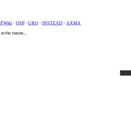
IFWiki
·
QSP
·
URQ
·
INSTEAD
·
AXMA
 всём таком...