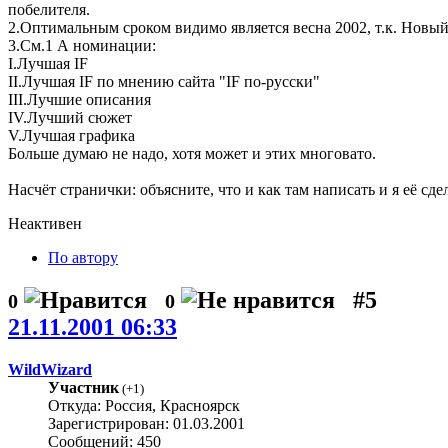
побелителя.
2.Оптимальным сроком видимо является весна 2002, т.к. Новый Г
3.См.1 А номинации:
I.Лучшая IF
II.Лучшая IF по мнению сайта "IF по-русски"
III.Лучшие описания
IV.Лучший сюжет
V.Лучшая графика
Больше думаю не надо, хотя может и этих многовато.
Насчёт странички: объясните, что и как там написать и я её сде
Неактивен
По автору
#5
0
0
21.11.2001 06:33
WildWizard
Участник
(
+1
)
Откуда: Россия, Красноярск
Зарегистрирован: 01.03.2001
Сообщений: 450