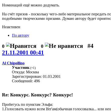
Номинаций ещё можно додумать.
На счёт призов - поскольку чего-либо материальное передать 
подобными творческими призами. Думаю автору будет приятно.
Неактивен
По автору
#4
0
0
21.11.2001 00:41
Al Chipollino
Участник
(
+1
)
Откуда: Москва
Зарегистрирован: 01.03.2001
Сообщений: 496
Re: Конкурс. Конкурс? Конкурс!
Пробегусь по пунктам Эльфа:
1.Голосовать нужно всем Ifer'aм(обычная голосовалка... или н