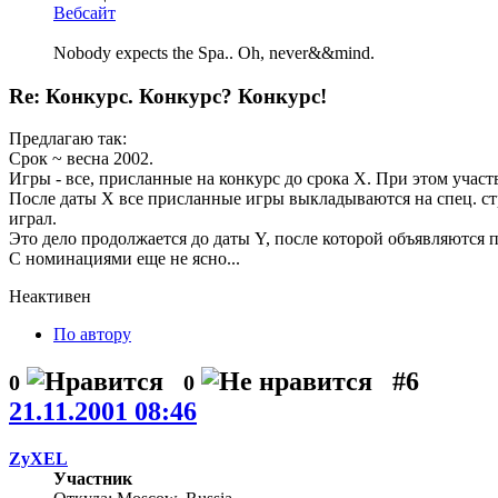
Вебсайт
Nobody expects the Spa.. Oh, never&&mind.
Re: Конкурс. Конкурс? Конкурс!
Предлагаю так:
Срок ~ весна 2002.
Игры - все, присланные на конкурс до срока X. При этом участ
После даты X все присланные игры выкладываются на спец. стра
играл.
Это дело продолжается до даты Y, после которой объявляются 
С номинациями еще не ясно...
Неактивен
По автору
#6
0
0
21.11.2001 08:46
ZyXEL
Участник