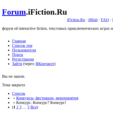
Forum
.
iFiction.Ru
iFiction.Ru
·
ifHub
·
FAQ
·
форум об interactive fiction, текстовых приключенческих играх и
Главная
Список тем
Пользователи
Поиск
Регистрация
Зайти
(через:
ВКонтакте
)
Вы не зашли.
Тема закрыта
Список
»
Конкурсы, фестивали, мероприятия
» Конкурс. Конкурс? Конкурс!
(
1
2
3
…
5
Все
)