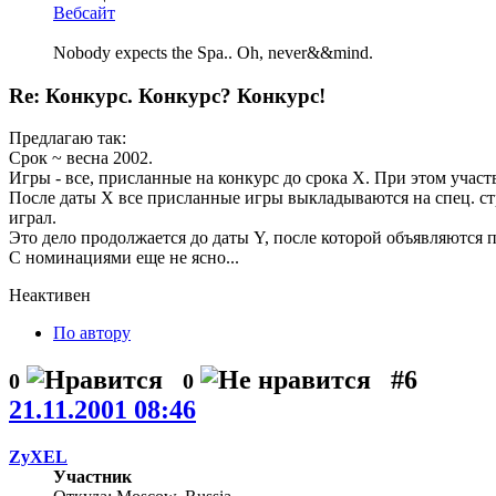
Вебсайт
Nobody expects the Spa.. Oh, never&&mind.
Re: Конкурс. Конкурс? Конкурс!
Предлагаю так:
Срок ~ весна 2002.
Игры - все, присланные на конкурс до срока X. При этом участ
После даты X все присланные игры выкладываются на спец. стра
играл.
Это дело продолжается до даты Y, после которой объявляются 
С номинациями еще не ясно...
Неактивен
По автору
#6
0
0
21.11.2001 08:46
ZyXEL
Участник