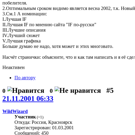
побелителя.
2.Оптимальным сроком видимо является весна 2002, т.к. Новый Г
3.См.1 А номинации:
I.Лучшая IF
II.Лучшая IF по мнению сайта "IF по-русски"
III.Лучшие описания
IV.Лучший сюжет
V.Лучшая графика
Больше думаю не надо, хотя может и этих многовато.
Насчёт странички: объясните, что и как там написать и я её сде
Неактивен
По автору
#5
0
0
21.11.2001 06:33
WildWizard
Участник
(
+1
)
Откуда: Россия, Красноярск
Зарегистрирован: 01.03.2001
Сообщений: 450