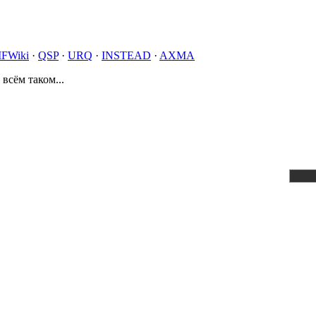
IFWiki
·
QSP
·
URQ
·
INSTEAD
·
AXMA
 всём таком...