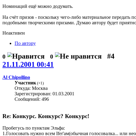
Номинаций ещё можно додумать.
На счёт призов - поскольку чего-либо материальное передать 
подобными творческими призами. Думаю автору будет приятно.
Неактивен
По автору
#4
0
0
21.11.2001 00:41
Al Chipollino
Участник
(
+1
)
Откуда: Москва
Зарегистрирован: 01.03.2001
Сообщений: 496
Re: Конкурс. Конкурс? Конкурс!
Пробегусь по пунктам Эльфа:
1.Голосовать нужно всем Ifer'aм(обычная голосовалка... или н