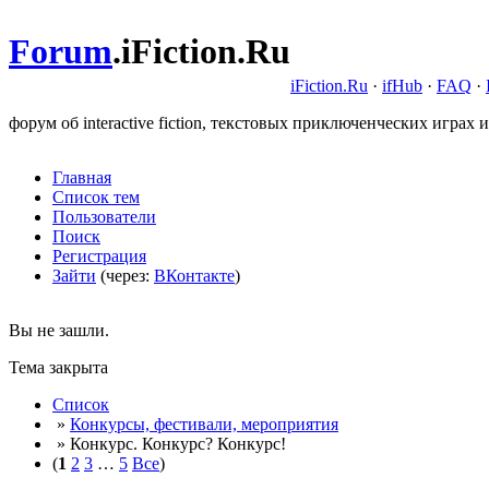
Forum
.
iFiction.Ru
iFiction.Ru
·
ifHub
·
FAQ
·
форум об interactive fiction, текстовых приключенческих играх и
Главная
Список тем
Пользователи
Поиск
Регистрация
Зайти
(через:
ВКонтакте
)
Вы не зашли.
Тема закрыта
Список
»
Конкурсы, фестивали, мероприятия
» Конкурс. Конкурс? Конкурс!
(
1
2
3
…
5
Все
)