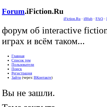
Forum
.
iFiction.Ru
iFiction.Ru
·
ifHub
·
FAQ
·
форум об interactive fict
играх и всём таком...
Главная
Список тем
Пользователи
Поиск
Регистрация
Зайти
(через:
ВКонтакте
)
Вы не зашли.