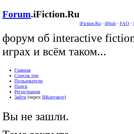
Forum
.
iFiction.Ru
iFiction.Ru
·
ifHub
·
FAQ
·
форум об interactive fict
играх и всём таком...
Главная
Список тем
Пользователи
Поиск
Регистрация
Зайти
(через:
ВКонтакте
)
Вы не зашли.