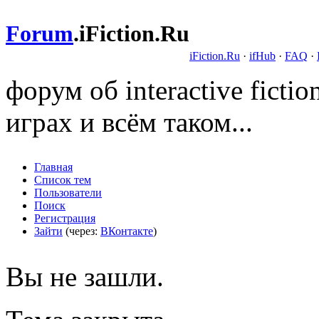
Forum
.
iFiction.Ru
iFiction.Ru
·
ifHub
·
FAQ
·
форум об interactive fict
играх и всём таком...
Главная
Список тем
Пользователи
Поиск
Регистрация
Зайти
(через:
ВКонтакте
)
Вы не зашли.