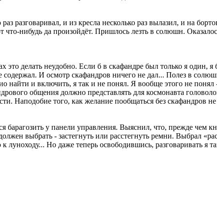
раз разговаривал, и из кресла несколько раз вылазил, и на борт
от что-нибудь да произойдёт. Пришлось лезть в солюшн. Оказало
 это делать неудобно. Если б в скафандре был только я один, я б
содержал. И осмотр скафандров ничего не дал... Полез в солюшн 
ио найти и включить, я так и не понял. Я вообще этого не поня
ндрового общения должно представлять для космонавта головол
ости. Наподобие того, как желание пообщаться без скафандров н
ся барагозить у панели управления. Выяснил, что, прежде чем к
должен выбрать - застегнуть или расстегнуть ремни. Выбрал «расс
к луноходу... Но даже теперь освободившись, разговаривать я так