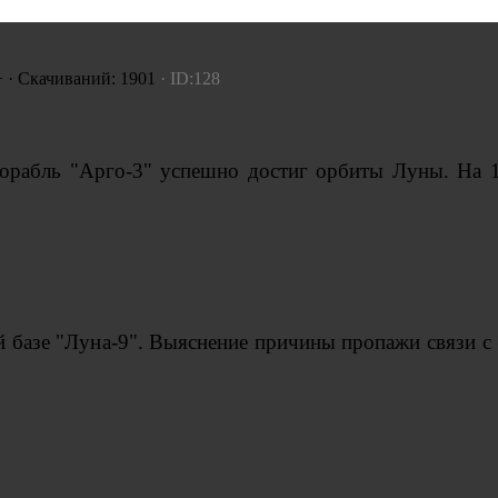
+ · Скачиваний: 1901
· ID:128
корабль "Арго-3" успешно достиг орбиты Луны. На 
й базе "Луна-9". Выяснение причины пропажи связи с 