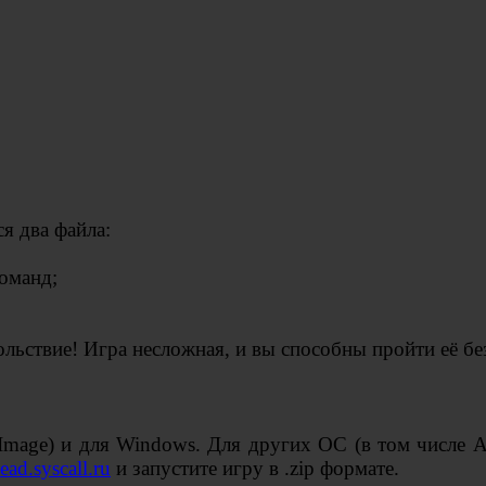
ся два файла:
команд;
ольствие! Игра несложная, и вы способны пройти её бе
Image) и для Windows. Для других ОС (в том числе A
tead.syscall.ru
и запустите игру в .zip формате.