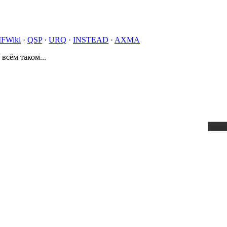
IFWiki
·
QSP
·
URQ
·
INSTEAD
·
AXMA
 всём таком...