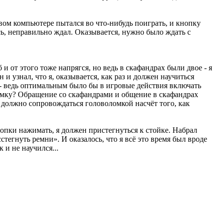
овом компьютере пытался во что-нибудь поиграть, и кнопку
сь, неправильно ждал. Оказывается, нужно было ждать с
 и от этого тоже напрягся, но ведь в скафандрах были двое - я
и узнал, что я, оказывается, как раз и должен научиться
л - ведь оптимальным было бы в игровые действия включать
омку? Обращение со скафандрами и общение в скафандрах
е должно сопровождаться головоломкой насчёт того, как
нопки нажимать, я должен пристегнуться к стойке. Набрал
тегнуть ремни». И оказалось, что я всё это время был вроде
 и не научился...