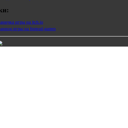
ки:
аничка игры на itch.io
аница игры на Instead-games