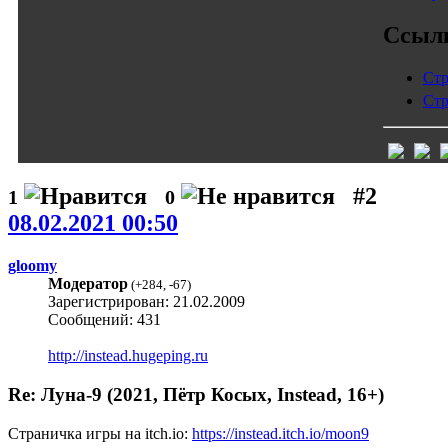
Ссыл
Стр
Стр
#2
1
0
08.02.2021 00:50
gloomy
Модератор
(
+284
,
-67
)
Зарегистрирован: 21.02.2009
Сообщений: 431
http://instead.hugeping.ru
Re: Луна-9 (2021, Пётр Косых, Instead, 16+)
Страничка игры на itch.io:
https://instead.itch.io/moon9