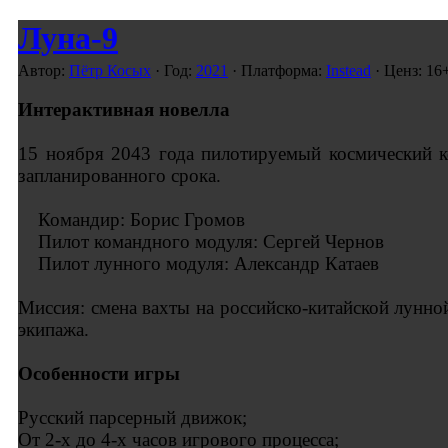
Луна-9
Автор:
Пётр Косых
· Год:
2021
· Платформа:
Instead
· Ценз: 16
Интерактивная новелла
15 ноября 2043 года пилотируемый космический 
запланированного срока.
Командир: Борис Громов
Пилот командного модуля: Сергей Чернов
Пилот лунного модуля: Александр Катаев
Миссия: cмена вахты на российско-китайской лунно
экипажа.
Особенности игры
Русский парсерный движок;
От 2-х до 4-х часов игрового процесса;