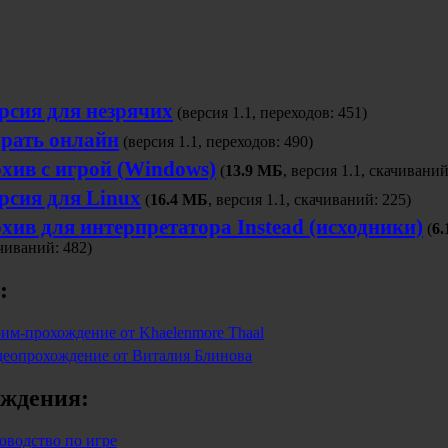
рсия для незрячих
(версия 1.1, переходов: 451)
рать онлайн
(версия 1.1, переходов: 490)
хив с игрой (Windows)
(
13.9 МБ
, версия 1.1, скачиваний
рсия для Linux
(
16.4 МБ
, версия 1.1, скачиваний: 225)
хив для интерпретатора Instead (исходники)
(
6
чиваний: 482)
:
им-прохождение от Khaelenmore Thaal
еопрохождение от Виталия Блинова
ждения:
оводство по игре