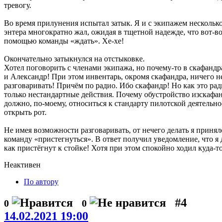
тревогу.
Во время прилунения испытал затык. Я и с экипажем несколько 
энтера многократно жал, ожидая в тщетной надежде, что вот-в
помощью команды «ждать». Хе-хе!
Окончательно затыкнулся на отстыковке.
Хотел поговорить с членами экипажа, но почему-то в скафандрах
и Александр! При этом инвентарь, окромя скафандра, ничего не 
разговаривать! Причём по радио. Ибо скафандр! Но как это рад
только нестандартные действия. Почему обустройство изскафа
должно, по-моему, относиться к стандарту пилотской деятельн
открыть рот.
Не имея возможности разговаривать, от нечего делать я принял
команду «пристегнуться». В ответ получил уведомление, что я 
как пристёгнут к стойке! Хотя при этом спокойно ходил куда-то 
Неактивен
По автору
#4
0
0
14.02.2021 19:00