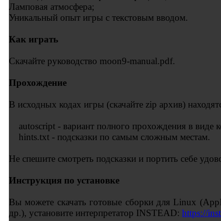
Ламповая атмосфера;
Уникальный опыт игры с текстовым вводом.
Как играть
Скачайте руководство moon9-manual.pdf.
Прохождение
В исходных кодах игры (скачайте zip архив) находят
autoscript - вариант полного прохождения в виде 
hints.txt - подсказки по самым сложным местам.
Не спешите смотреть подсказки и портить себе удов
Инструкция по установке
Вы можете скачать готовые сборки для Linux (App
др.), установите интерпретатор INSTEAD:
https://ins