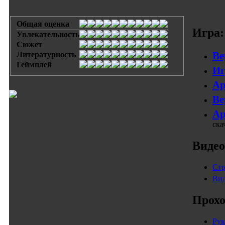
Общая оценка
Игра:
Увлекательность
Сюжет
Ве
Литературность
Геймплей
Иг
Ар
Ве
Ар
ска
Видео
Стр
Вид
Прохо
Рук